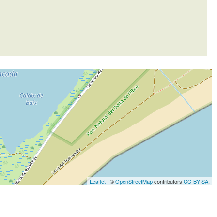
Leaflet
| ©
OpenStreetMap
contributors
CC-BY-SA
,