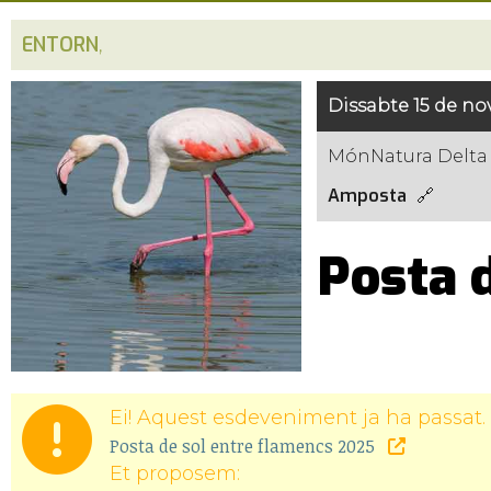
ENTORN
,
Dissabte 15 de no
MónNatura Delta 
Amposta
Posta 
Ei! Aquest esdeveniment ja ha passat. 
Posta de sol entre flamencs 2025
Et proposem: