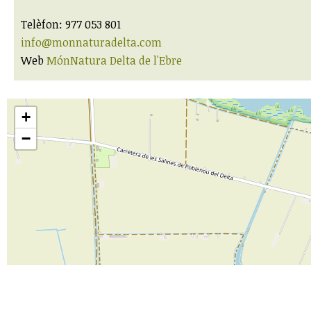
Telèfon: 977 053 801
info@monnaturadelta.com
Web
MónNatura Delta de l'Ebre
+
−