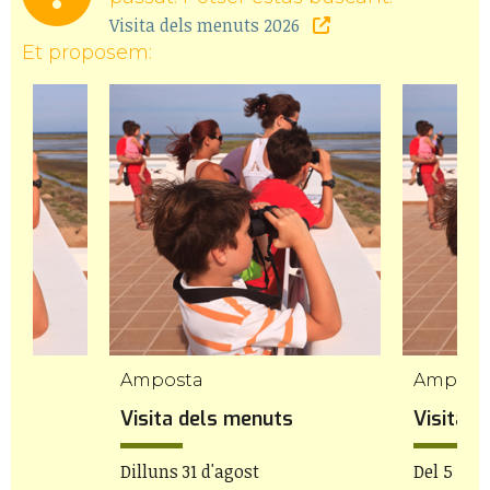
Visita dels menuts 2026
Et proposem:
Amposta
Ampost
Visita dels menuts
Visita 
0h
Dilluns 31 d'agost
Del 5 al 9