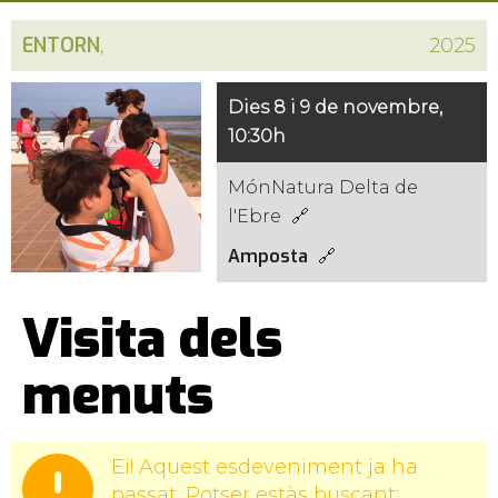
ENTORN
,
2025
Dies 8 i 9 de novembre,
10:30h
MónNatura Delta de
l'Ebre
Amposta
Visita dels
menuts
Ei! Aquest esdeveniment ja ha
passat. Potser estàs buscant: