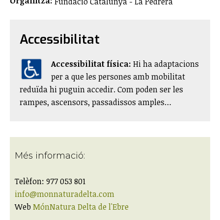
Organitza:
Fundació Catalunya - La Pedrera
Accessibilitat
Accessibilitat física:
​Hi ha adaptacions
per a que les persones amb mobilitat
reduïda hi puguin accedir. Com poden ser les
rampes, ascensors, passadissos amples…
Més informació:
Telèfon: 977 053 801
info@monnaturadelta.com
Web
MónNatura Delta de l'Ebre