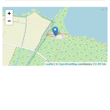
+
−
Leaflet
| ©
OpenStreetMap
contributors
CC-BY-SA
,