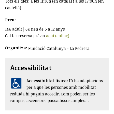
Tots els dies: a les 11:30h (en català) i a les 17:00h (en
castellà)
Preu:
14€ adult | 6€ nen de 5 a 12 anys
Cal fer reserva prèvia
aquí (enllaç)
Organitza:
Fundació Catalunya - La Pedrera
Accessibilitat
Accessibilitat física:
​Hi ha adaptacions
per a que les persones amb mobilitat
reduïda hi puguin accedir. Com poden ser les
rampes, ascensors, passadissos amples…