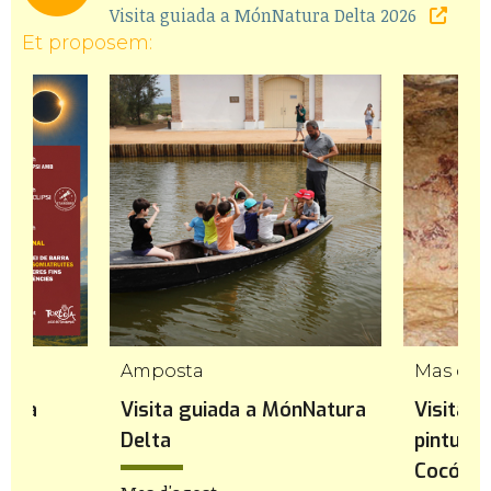
Visita guiada a MónNatura Delta 2026
Et proposem:
Amposta
Mas de 
rtosa
Visita guiada a MónNatura
Visita n
Delta
pintures
Cocó de 