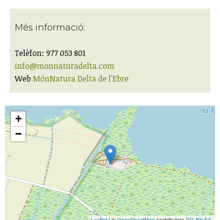
Més informació:
Telèfon: 977 053 801
info@monnaturadelta.com
Web
MónNatura Delta de l'Ebre
+
−
Leaflet
| ©
OpenStreetMap
contributors
CC-BY-SA
,