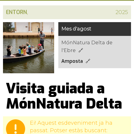
ENTORN
,
2025
Mes d'agost
MónNatura Delta de
l'Ebre
Amposta
Visita guiada a
MónNatura Delta
Ei! Aquest esdeveniment ja ha
passat. Potser estàs buscant: