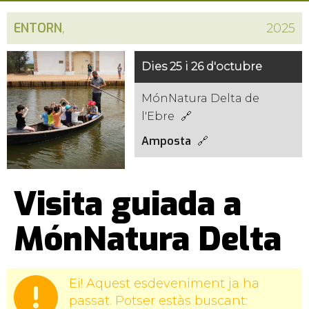
ENTORN
,
2025
Dies 25 i 26 d'octubre
MónNatura Delta de
l'Ebre
Amposta
Visita guiada a
MónNatura Delta
Ei! Aquest esdeveniment ja ha
passat. Potser estàs buscant: