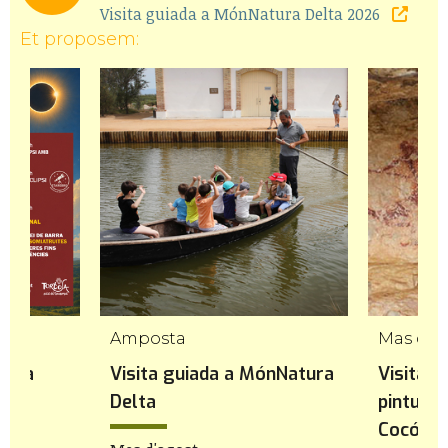
Visita guiada a MónNatura Delta 2026
Et proposem:
Amposta
Mas de 
rtosa
Visita guiada a MónNatura
Visita n
Delta
pintures
Cocó de 