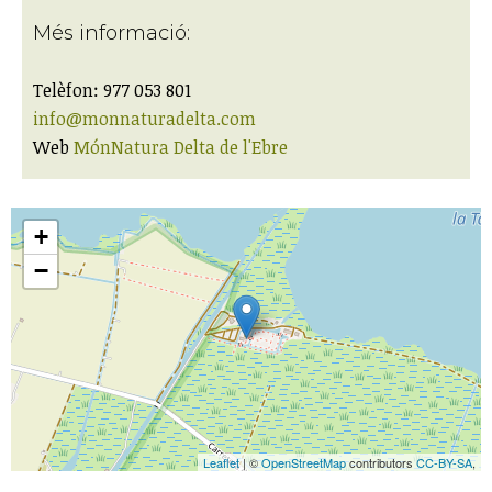
Més informació:
Telèfon: 977 053 801
info@monnaturadelta.com
Web
MónNatura Delta de l'Ebre
+
−
Leaflet
| ©
OpenStreetMap
contributors
CC-BY-SA
,