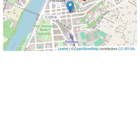
Leaflet
| ©
OpenStreetMap
contributors
CC-BY-SA
,