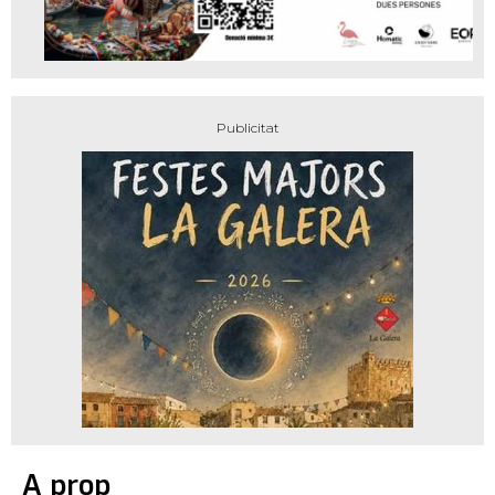
A prop