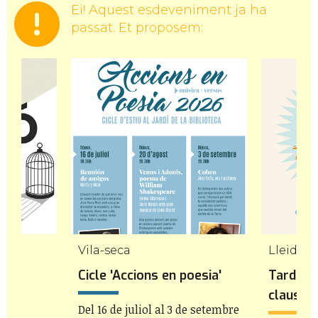
Ei! Aquest esdeveniment ja ha
passat. Et proposem:
Vila-seca
Lleida
Cicle 'Accions en poesia'
Tardes d
claustre
Del 16 de juliol al 3 de setembre