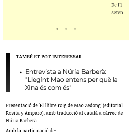
De l'1 de j
setembre
TAMBÉ ET POT INTERESSAR
Entrevista a Núria Barberà:
"Llegint Mao entens per què la
Xina és com és"
Presentació de 'El llibre roig de Mao Zedong' (editorial
Rosita y Amparo), amb traducció al català a càrrec de
Núria Barberà.
Amb la participació de: