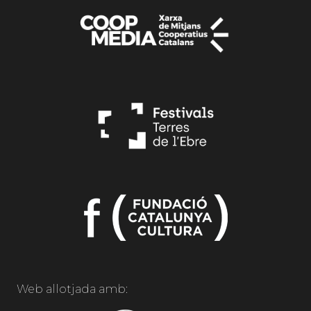
Web allotjada amb: