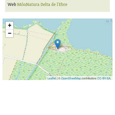
Web
MónNatura Delta de l'Ebre
+
−
Leaflet
| ©
OpenStreetMap
contributors
CC-BY-SA
,