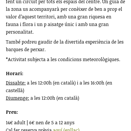
fent un circuit per tots els espais del centre. Un guia de
la zona us acompanyarà per conèixer de ben a prop el
valor d’aquest territori, amb una gran riquesa en
fauna i flora i un p aisatge únic i amb una gran
personalitat.
També podreu gaudir de la divertida experiència de les
barques de perxar.
*Activitat subjecta a les condicions meteorològiques.
Horari:
Dissabte:
a les 12:00h (en català) i a les 16:00h (en
castellà)
Diumenge:
a les 12:00h (en català)
Preu:
14€ adult | 6€ nen de 5 a 12 anys
Cal fer reserva prèvia
aquí (enllaç)