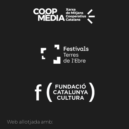
Web allotjada amb: