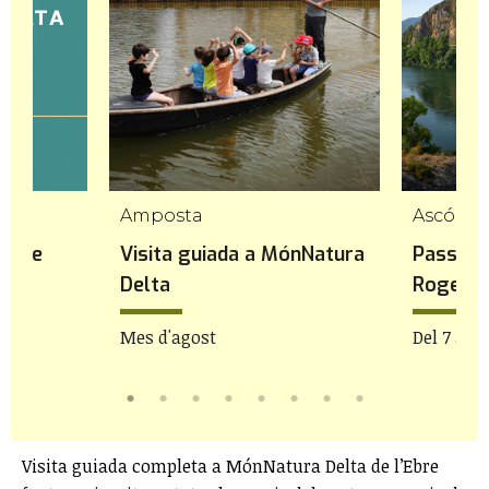
Amposta
Ascó
tebre
Visita guiada a MónNatura
Passeja
Delta
Roget
Mes d'agost
Del 7 al 9
Visita guiada completa a MónNatura Delta de l’Ebre