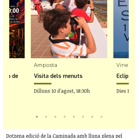
luca
Amposta
Vinebre
Pobla de
Visita dels menuts
Eclipsi 
Dilluns 10 d'agost, 18:30h
Dies 11 i 
19h
Dotzena edició de la Caminada amb lluna plena pel