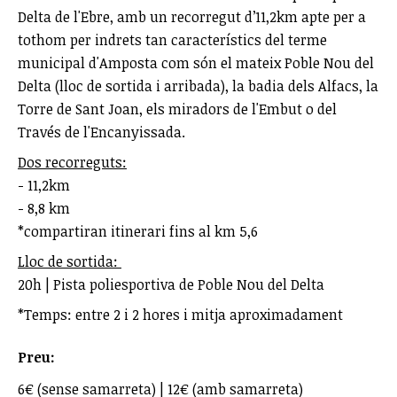
Delta de l'Ebre, amb un recorregut d’11,2km apte per a
tothom per indrets tan característics del terme
municipal d'Amposta com són el mateix Poble Nou del
Delta (lloc de sortida i arribada), la badia dels Alfacs, la
Torre de Sant Joan, els miradors de l'Embut o del
Través de l'Encanyissada.
Dos recorreguts:
- 11,2km
- 8,8 km
*compartiran itinerari fins al km 5,6
Lloc de sortida:
20h | Pista poliesportiva de Poble Nou del Delta
*Temps: entre 2 i 2 hores i mitja aproximadament
Preu:
6€ (sense samarreta) | 12€ (amb samarreta)