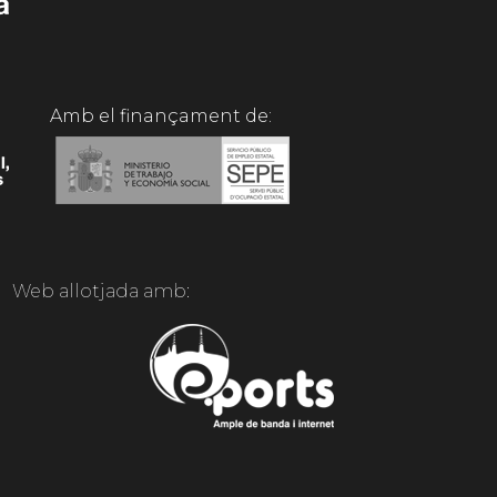
Amb el finançament de:
Web allotjada amb: