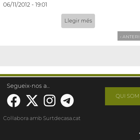
06/11/2012 - 19:01
Llegir més
‹ ANTER
Segueix-nos a...
QUI SOM
Col·labora amb Surtdecasa.cat