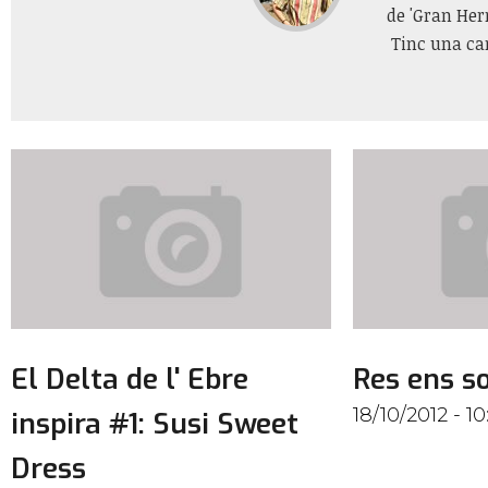
de 'Gran Her
Tinc una can
El Delta de l' Ebre
Res ens s
18/10/2012 - 10
inspira #1: Susi Sweet
Dress