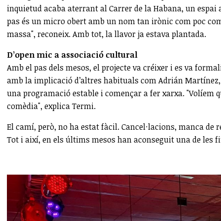
inquietud acaba aterrant al Carrer de la Habana, un espai 
pas és un micro obert amb un nom tan irònic com poc comerc
massa", reconeix. Amb tot, la llavor ja estava plantada.
D’open mic a associació cultural
Amb el pas dels mesos, el projecte va créixer i es va forma
amb la implicació d’altres habituals com Adrián Martínez, 
una programació estable i començar a fer xarxa. "Volíem qu
comèdia", explica Termi.
El camí, però, no ha estat fàcil. Cancel·lacions, manca de r
Tot i així, en els últims mesos han aconseguit una de les fi