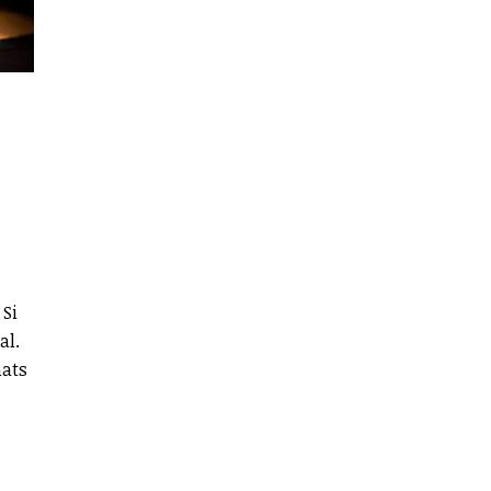
 Si
al.
mats