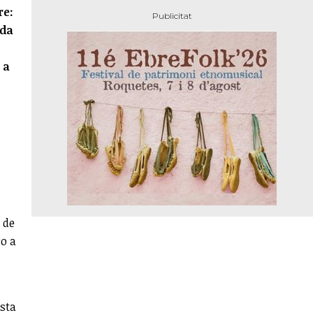
re:
ada
 a
 de
ço a
esta