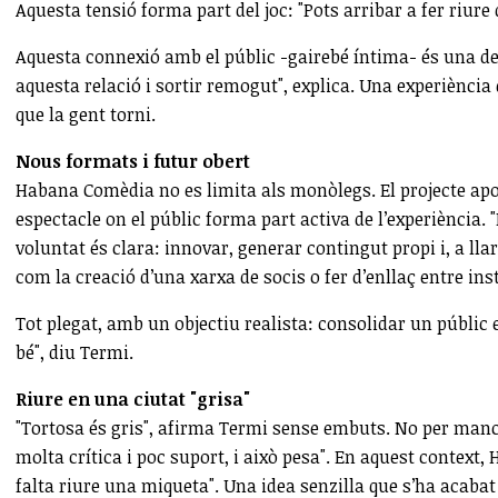
Aquesta tensió forma part del joc: "Pots arribar a fer riure
Aquesta connexió amb el públic -gairebé íntima- és una de 
aquesta relació i sortir remogut", explica. Una experiència
que la gent torni.
Nous formats i futur obert
Habana Comèdia no es limita als monòlegs. El projecte apo
espectacle on el públic forma part activa de l’experiència.
voluntat és clara: innovar, generar contingut propi i, a ll
com la creació d’una xarxa de socis o fer d’enllaç entre ins
Tot plegat, amb un objectiu realista: consolidar un públic 
bé", diu Termi.
Riure en una ciutat "grisa"
"Tortosa és gris", afirma Termi sense embuts. No per manca d
molta crítica i poc suport, i això pesa". En aquest conte
falta riure una miqueta". Una idea senzilla que s’ha acabat