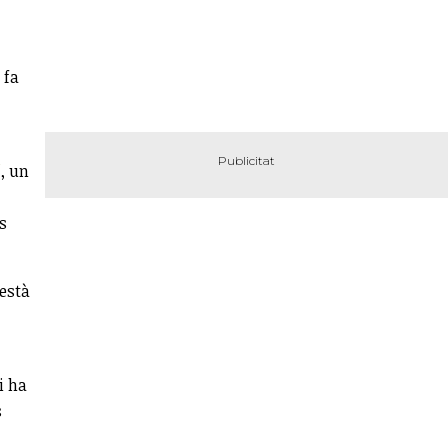
 fa
'
, un
s
 està
i ha
s