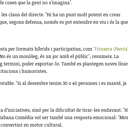
 de coses que la gent no s’imagina".
les claus del directe. "Hi ha un punt molt potent en crear
 que, segons defensa, només es pot entendre en viu i és la que
sta per formats híbrids i participatius, com
'Trinxera Oberta
 "No és un monòleg, és un joc amb el públic", resumeix. La
arg termini, poder exportar-lo. També es plantegen noves línie
titucions i humoristes.
estable. "Si al desembre tenim 30 o 40 persones i es manté, ja
’iniciatives, sinó per la dificultat de tirar-les endavant. "H
xt, Habana Comèdia vol ser també una resposta emocional: "Mo
 convertint en motor cultural.