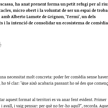
escassa, ha anat prenent forma un petit refugi per al riu
cles, micro obert i la voluntat de ser un espai de trob
 amb Alberto Lamote de Grignon, 'Termi', un dels
tats i la intenció de consolidar un ecosistema de comèdia
é
’una necessitat molt concreta: poder fer comèdia sense haver
ho té clar: "Que això acabaria passant ho sé des que comen
r aquest format al territori es va anar fent evident. Primer
 avall, i vaig pensar: per què no fer-ho aquí?", recorda. Aqu