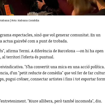
a Habana | Foto: Habana Comèdia
rograma espectacles, sinó que vol generar comunitat. En un
ia actua gairebé com a punt de trobada.
i és", afirma Termi. A diferència de Barcelona —on hi ha open
l territori l’oferta és puntual.
eivindicativa. "S’ha convertit una mica en una acció política.
cia, d’un "petit reducte de comèdia" que vol fer de far cultur
s, pugui créixer, connectar artistes i fins i tot exportar for
l’entreteniment. "Riure allibera, però també incomoda", diu.