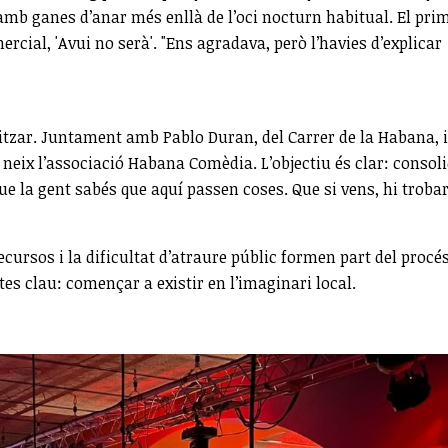
amb ganes d’anar més enllà de l’oci nocturn habitual. El pri
ial, 'Avui no serà'. "Ens agradava, però l’havies d’explicar
litzar. Juntament amb Pablo Duran, del Carrer de la Habana, i
neix l’associació Habana Comèdia. L’objectiu és clar: consol
e la gent sabés que aquí passen coses. Que si vens, hi troba
ecursos i la dificultat d’atraure públic formen part del procés
tes clau: començar a existir en l’imaginari local.