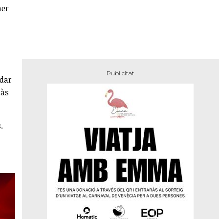
mer
idar
ràs
.