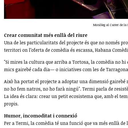
Monòleg al Carrer de l
Crear comunitat més enllà del riure
Una de les particularitats del projecte és que no només p
territori on l’oferta de comèdia és escassa, Habana Comèd
"Si mires la cultura que arriba a Tortosa, la comèdia no h
mics gairebé cada dia— o iniciatives com les de Tarragona, a
Això ha portat el projecte a adoptar una dimensió gairebé r
no ho fem natros, no ho farà ningú". Termi parla de resistèn
La idea és clara: crear un petit ecosistema que, amb el temp
propis.
Humor, incomoditat i connexió
Per a Termi, la comèdia té una funció que va més enllà de 