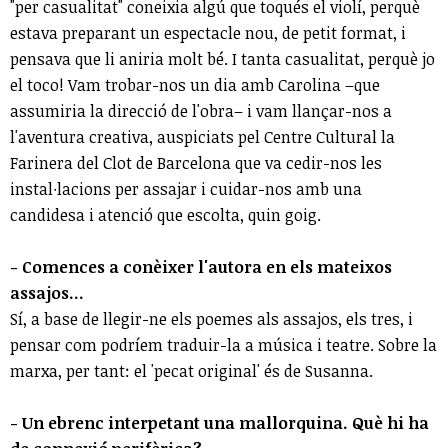
"per casualitat" coneixia algú que toqués el violí, perquè
estava preparant un espectacle nou, de petit format, i
pensava que li aniria molt bé. I tanta casualitat, perquè jo
el toco! Vam trobar-nos un dia amb Carolina –que
assumiria la direcció de l'obra– i vam llançar-nos a
l'aventura creativa, auspiciats pel Centre Cultural la
Farinera del Clot de Barcelona que va cedir-nos les
instal∙lacions per assajar i cuidar-nos amb una
candidesa i atenció que escolta, quin goig.
-
C
omences a conèixer l'autora en els mateixos
assajos...
Sí, a base de llegir-ne els poemes als assajos, els tres, i
pensar com podríem traduir-la a música i teatre. Sobre la
marxa, per tant: el 'pecat original' és de Susanna.
- Un ebrenc interpetant una mallorquina. Què hi ha