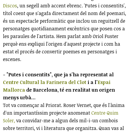
Discos
, un segell amb accent ebrenc. 'Putes i consentits',
títol coent que s'agafa directament del nom del poemari,
és un espectacle performàtic que inclou un reguitzell de
personatges quotidianament excèntrics que posen cos a
les paraules de l'artista. Hem parlat amb Oriol Fuster
perquè ens expliqui l'origen d'aquest projecte i com ha
estat el procés de convertir poemes en personatges i
escenes.
- "Putes i consentits", que ja s'ha representat al
Centre Cultural la Farinera del Clot
i a l'
Espai
Mallorca
de Barcelona, té en realitat un origen
menys urbà...
Tot va començar al Priorat. Roser Vernet, que és l'ànima
d'un importantíssim projecte anomenat
Centre Quim
Soler,
va convidar-me a algun dels mil-i-un combois
sobre territori, vi i literatura que organitza. Quan vas al