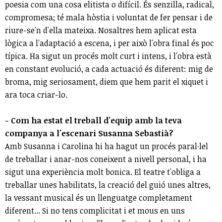
poesia com una cosa elitista o difícil. És senzilla, radical,
compromesa; té mala hòstia i voluntat de fer pensar i de
riure-se'n d'ella mateixa. Nosaltres hem aplicat esta
lògica a l'adaptació a escena, i per això l'obra final és poc
típica. Ha sigut un procés molt curt i intens, i l'obra està
en constant evolució, a cada actuació és diferent: mig de
broma, mig seriosament, diem que hem parit el xiquet i
ara toca criar-lo.
- Com ha estat el treball d'equip amb la teva
companya a l'escenari Susanna Sebastià?
Amb Susanna i Carolina hi ha hagut un procés paral∙lel
de treballar i anar-nos coneixent a nivell personal, i ha
sigut una experiència molt bonica. El teatre t'obliga a
treballar unes habilitats, la creació del guió unes altres,
la vessant musical és un llenguatge completament
diferent... Si no tens complicitat i et mous en uns