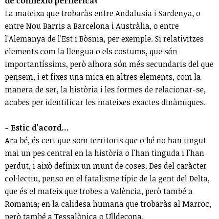
de connexió perifèrica?
La mateixa que trobaràs entre Andalusia i Sardenya, o
entre Nou Barris a Barcelona i Austràlia, o entre
l'Alemanya de l'Est i Bòsnia, per exemple. Si relativitzes
elements com la llengua o els costums, que són
importantíssims, però alhora són més secundaris del que
pensem, i et fixes una mica en altres elements, com la
manera de ser, la història i les formes de relacionar-se,
acabes per identificar les mateixes exactes dinàmiques.
- Estic d'acord
...
Ara bé, és cert que som territoris que o bé no han tingut
mai un pes central en la història o l'han tinguda i l'han
perdut, i això definix un munt de coses. Des del caràcter
col∙lectiu, penso en el fatalisme típic de la gent del Delta,
que és el mateix que trobes a València, però també a
Romania; en la calidesa humana que trobaràs al Marroc,
però també a Tessalònica o Ulldecona.