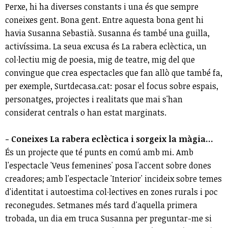
Perxe, hi ha diverses constants i una és que sempre
coneixes gent. Bona gent. Entre aquesta bona gent hi
havia Susanna Sebastià. Susanna és també una guilla,
activíssima. La seua excusa és La rabera eclèctica, un
col∙lectiu mig de poesia, mig de teatre, mig del que
convingue que crea espectacles que fan allò que també fa,
per exemple, Surtdecasa.cat: posar el focus sobre espais,
personatges, projectes i realitats que mai s'han
considerat centrals o han estat marginats.
- Coneixes La rabera eclèctica i sorgeix la màgia...
És un projecte que té punts en comú amb mi. Amb
l'espectacle 'Veus femenines' posa l'accent sobre dones
creadores; amb l'espectacle 'Interior' incideix sobre temes
d'identitat i autoestima col∙lectives en zones rurals i poc
reconegudes. Setmanes més tard d'aquella primera
trobada, un dia em truca Susanna per preguntar-me si