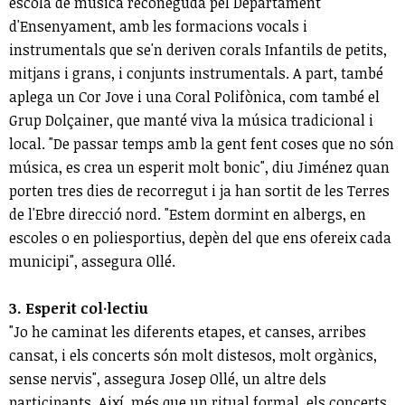
escola de música reconeguda pel Departament
d'Ensenyament, amb les formacions vocals i
instrumentals que se'n deriven corals Infantils de petits,
mitjans i grans, i conjunts instrumentals. A part, també
aplega un Cor Jove i una Coral Polifònica, com també el
Grup Dolçainer, que manté viva la música tradicional i
local. "De passar temps amb la gent fent coses que no són
música, es crea un esperit molt bonic", diu Jiménez quan
porten tres dies de recorregut i ja han sortit de les Terres
de l'Ebre direcció nord. "Estem dormint en albergs, en
escoles o en poliesportius, depèn del que ens ofereix cada
municipi", assegura Ollé.
3. Esperit col·lectiu
"Jo he caminat les diferents etapes, et canses, arribes
cansat, i els concerts són molt distesos, molt orgànics,
sense nervis", assegura Josep Ollé, un altre dels
participants. Així, més que un ritual formal, els concerts