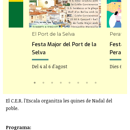
El Port de la Selva
Peratall
Festa Major del Port de la
Festa M
Selva
Peratal
Del 4 al 6 d'agost
Dies 6 i 7
El C.E.R. l'Escala organitza les quines de Nadal del
poble.
Programa: