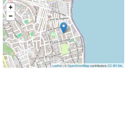
+
−
Leaflet
| ©
OpenStreetMap
contributors
CC-BY-SA
,