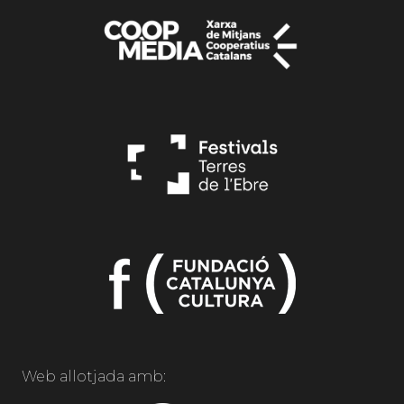
Web allotjada amb: