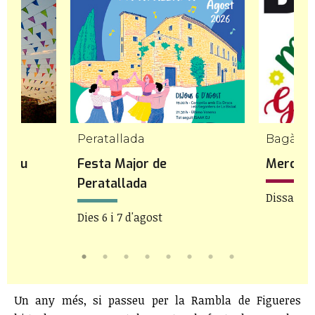
Peratallada
Bagà
opriu
Festa Major de
Mercat 
Peratallada
Dissabte 
Dies 6 i 7 d'agost
Un any més, si passeu per la Rambla de Figueres