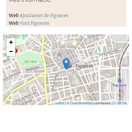
Web
Ajuntamet de Figueres
Web
Visit Figueres
+
−
Leaflet
| ©
OpenStreetMap
contributors
CC-BY-SA
,