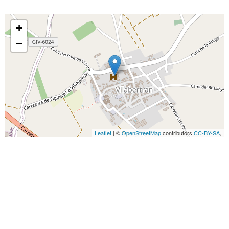
+
−
Leaflet
| ©
OpenStreetMap
contributors
CC-BY-SA
,