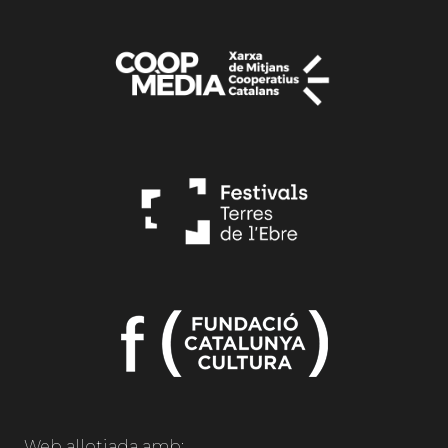
Web allotjada amb: