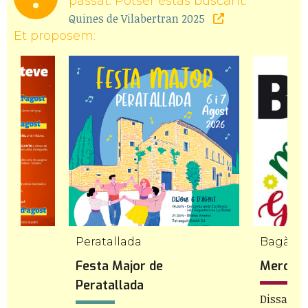
passat. Potser estàs buscant:
Quines de Vilabertran 2025
Et proposem:
Peratallada
Bagà
nt
Festa Major de
Mercat 
ra
Peratallada
Dissabte 