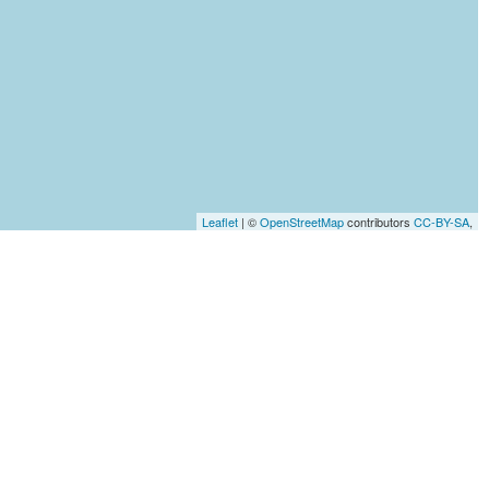
Leaflet
| ©
OpenStreetMap
contributors
CC-BY-SA
,