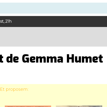
t, 21h
a
rt de Gemma Humet
 Et proposem: