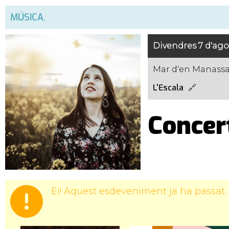
MÚSICA
,
Divendres 7 d'agos
Mar d'en Manass
L'Escala
Conce
Ei! Aquest esdeveniment ja ha passat.