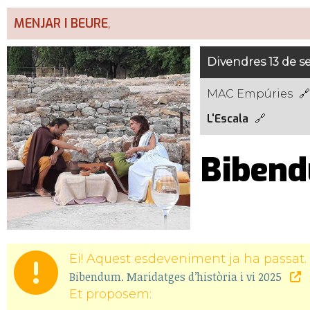
MENJAR I BEURE
,
Divendres 13 de s
MAC Empúries
L'Escala
Bibendu
Ei! Aquest esdeveniment ja ha passat. 
Bibendum. Maridatges d’història i vi 2025
Et proposem: