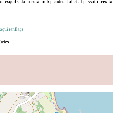
ran esquitxada la ruta amb picades d'ullet al passat i
tres t
aquí (enllaç)
úries