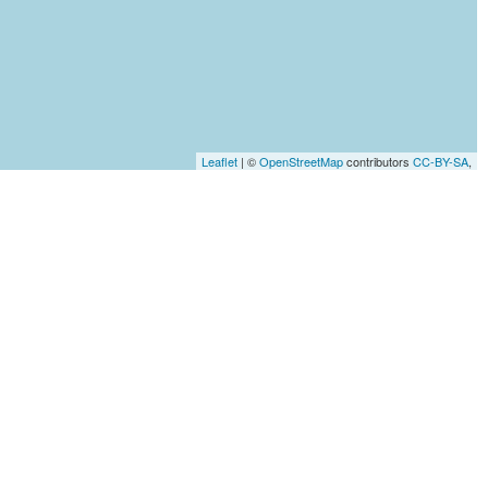
Leaflet
| ©
OpenStreetMap
contributors
CC-BY-SA
,