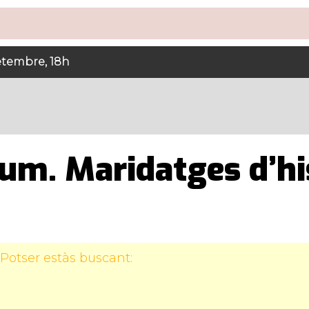
etembre, 18h
m. Maridatges d’his
Potser estàs buscant: