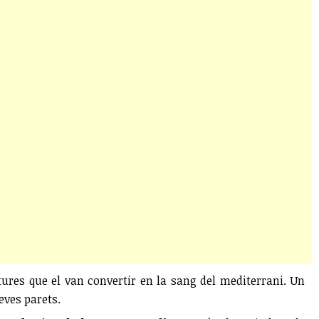
ltures que el van convertir en la sang del mediterrani. Un
seves parets.