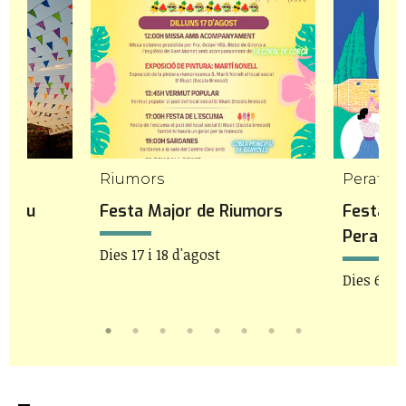
Riumors
Peratall
opriu
Festa Major de Riumors
Festa M
Peratal
Dies 17 i 18 d'agost
Dies 6 i 7