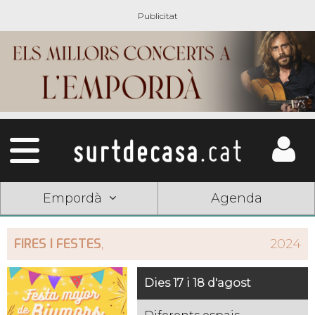
Empordà
Agenda
FIRES I FESTES
,
2024
Dies 17 i 18 d'agost