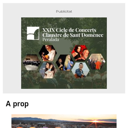
A prop