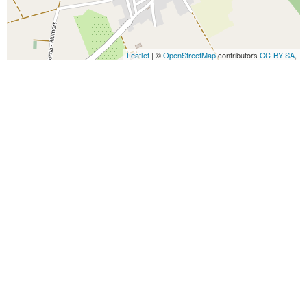
Leaflet
| ©
OpenStreetMap
contributors
CC-BY-SA
,