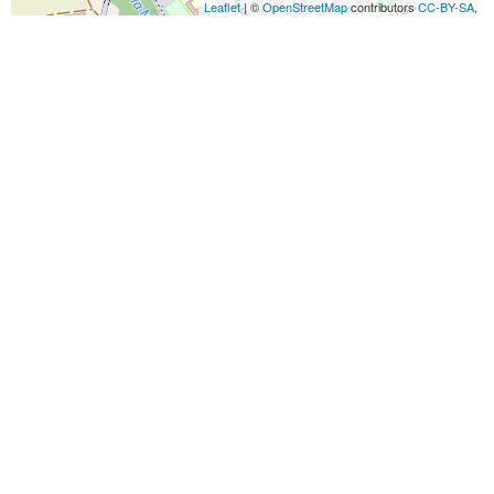
Leaflet
| ©
OpenStreetMap
contributors
CC-BY-SA
,