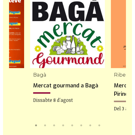
Bagà
nt
Mercat gourmand a Bagà
Mercat 
ra
Pirineu
Dissabte 8 d'agost
Del 3 a 8 