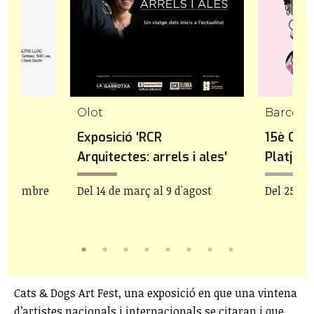
Olot
 '20
Exposició 'RCR
15è Cine
Arquitectes: arrels i ales'
Platja
e setembre
Del 14 de març al 9 d'agost
Del 25 de 
Cats & Dogs Art Fest, una exposició en que una vintena
d’artistes nacionals i internacionals se citaran i que