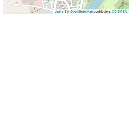
Leaflet
| ©
OpenStreetMap
contributors
CC-BY-SA
,