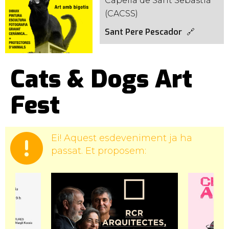
Capella de Sant Sebastià
(CACSS)
Sant Pere Pescador
Cats & Dogs Art
Fest
Ei! Aquest esdeveniment ja ha
passat. Et proposem: