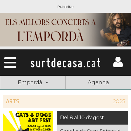
Empordà
Agenda
ARTS
,
2025
Del 8 al 10 d'agost