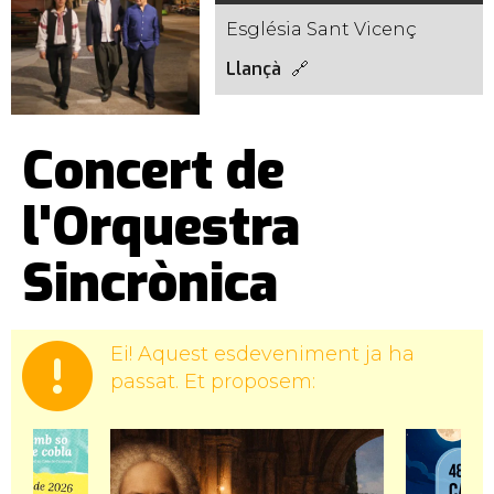
Església Sant Vicenç
Llançà
Concert de
l'Orquestra
Sincrònica
Ei! Aquest esdeveniment ja ha
passat. Et proposem: