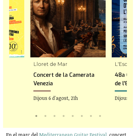
Lloret de Mar
L'Escala
Concert de la Camerata
48a Can
Venezia
de l'Esc
Dijous 6 d'agost, 21h
Dijous 6 
En el marc del
Mediterranean Guitar Festival
, concert