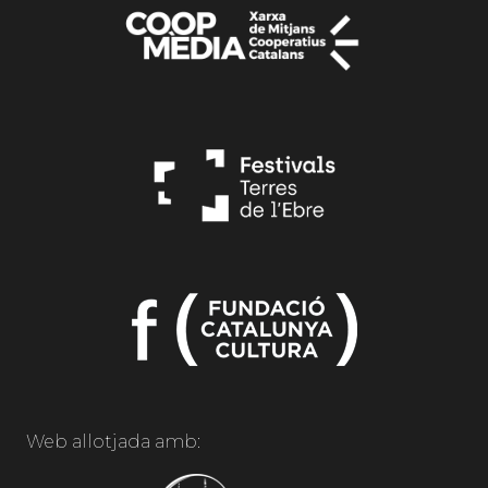
Web allotjada amb: