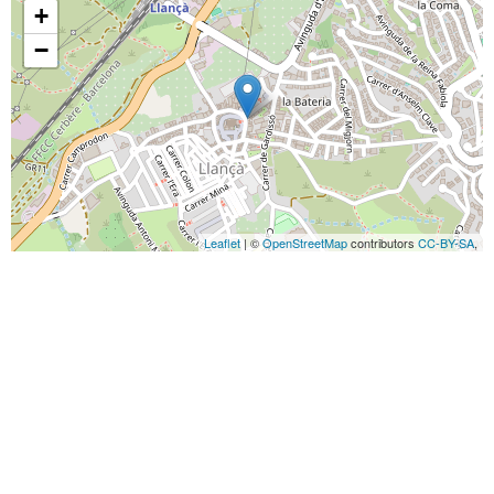
+
−
Leaflet
| ©
OpenStreetMap
contributors
CC-BY-SA
,