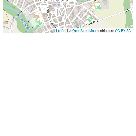
Leaflet
| ©
OpenStreetMap
contributors
CC-BY-SA
,