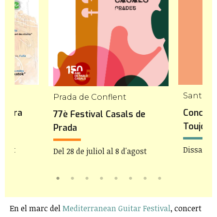
Sant Ma
Prada de Conflent
Natura
Concert
77è Festival Casals de
tjà
Toujour
Prada
agost
Dissabte 
Del 28 de juliol al 8 d'agost
En el marc del
Mediterranean Guitar Festival
, concert