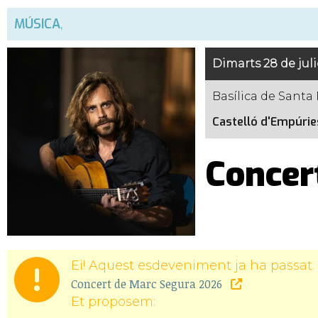
MÚSICA
,
Dimarts 28 de juli
Basílica de Santa
Castelló d'Empúrie
Concer
Ei! Aquest esdeveniment ja ha passat. 
Concert de Marc Segura 2026
Et proposem: