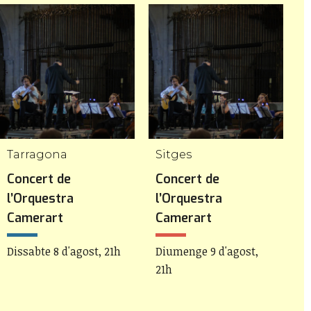
Tarragona
Sitges
E
Concert de
Concert de
C
l’Orquestra
l’Orquestra
P
Camerart
Camerart
D
Dissabte 8 d'agost, 21h
Diumenge 9 d'agost,
21h