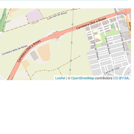
Leaflet
| ©
OpenStreetMap
contributors
CC-BY-SA
,