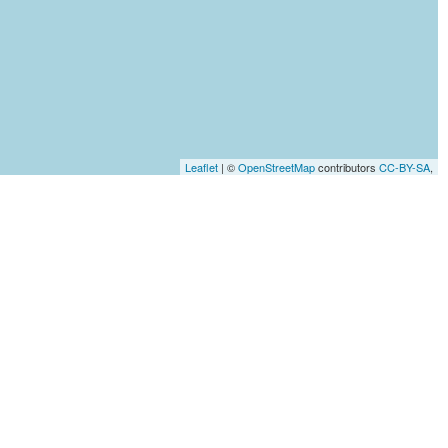
Leaflet
| ©
OpenStreetMap
contributors
CC-BY-SA
,