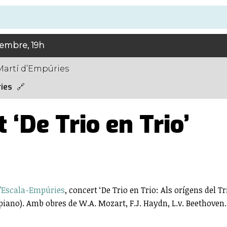
tembre, 19h
Martí d’Empúries
ies
 ‘De Trio en Trio’
L’Escala-Empúries
, concert ‘De Trio en Trio: Als orígens del T
 (piano). Amb obres de W.A. Mozart, F.J. Haydn, L.v. Beethoven.