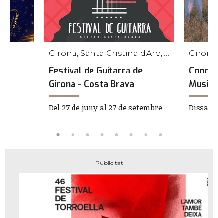
Girona, Santa Cristina d'Aro, L'Escala, Platja d'Aro, Sant Gregori, Palamós
Girona
Festival de Guitarra de
Concer
Girona - Costa Brava
Musica
t
Del 27 de juny al 27 de setembre
Dissabte