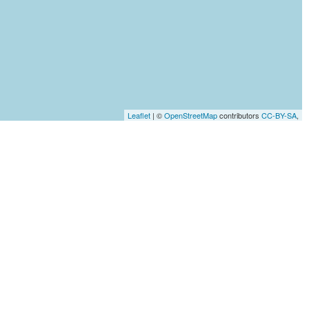
Leaflet
| ©
OpenStreetMap
contributors
CC-BY-SA
,