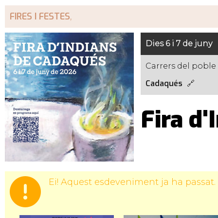
FIRES I FESTES
,
Dies 6 i 7 de juny
Carrers del poble
Cadaqués
Fira d
Ei! Aquest esdeveniment ja ha passat.