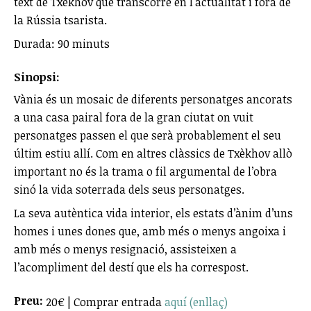
text de Txèkhov que transcorre en l'actualitat i fora de
la Rússia tsarista.
Durada: 90 minuts
Sinopsi:
Vània és un mosaic de diferents personatges ancorats
a una casa pairal fora de la gran ciutat on vuit
personatges passen el que serà probablement el seu
últim estiu allí. Com en altres clàssics de Txèkhov allò
important no és la trama o fil argumental de l’obra
sinó la vida soterrada dels seus personatges.
La seva autèntica vida interior, els estats d’ànim d’uns
homes i unes dones que, amb més o menys angoixa i
amb més o menys resignació, assisteixen a
l’acompliment del destí que els ha correspost.
Preu:
20€ | Comprar entrada
aquí (enllaç)