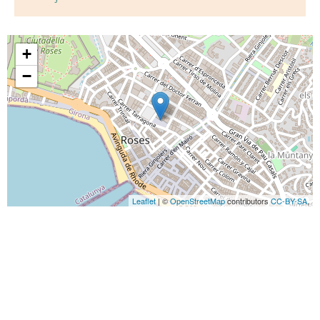
+
−
Leaflet
| ©
OpenStreetMap
contributors
CC-BY-SA
,