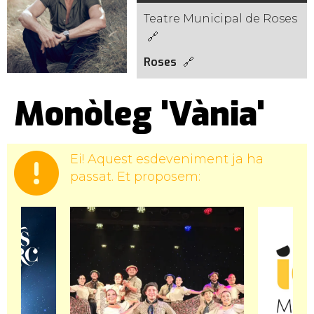
Teatre Municipal de Roses
Roses
Monòleg 'Vània'
Ei! Aquest esdeveniment ja ha
passat. Et proposem: