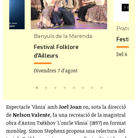
Prats de
Banyuls de la Marenda
Festival
es
Festival Folklore
Del 6 al 9
d'Ailleurs
1:30h
Divendres 7 d'agost
Espectacle 'Vània' amb
Joel Joan
on, sota la direcció
de
Nelson Valente
, fa una recreació de la magistral
obra d'Anton Txèkhov 'L'oncle Vània' (1897) en format
monòleg. Simon Stephens proposa una relectura del