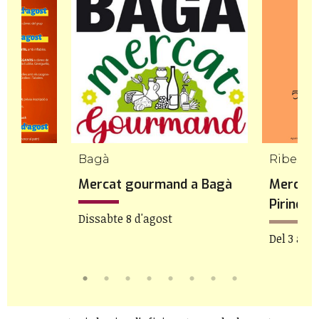
Bagà
nt
Mercat gourmand a Bagà
Mercat 
ra
Pirineu
Dissabte 8 d'agost
Del 3 a 8 