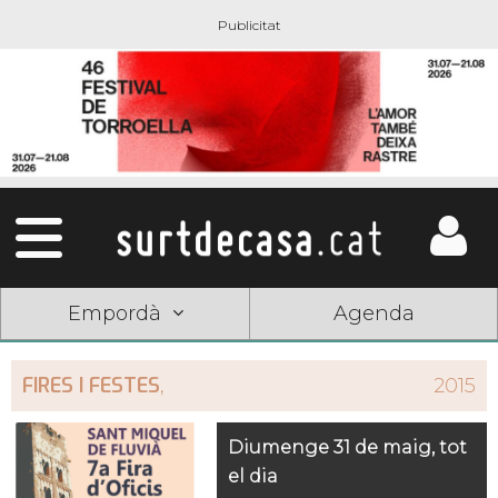
Empordà
Agenda
FIRES I FESTES
,
2015
Diumenge 31 de maig, tot
el dia