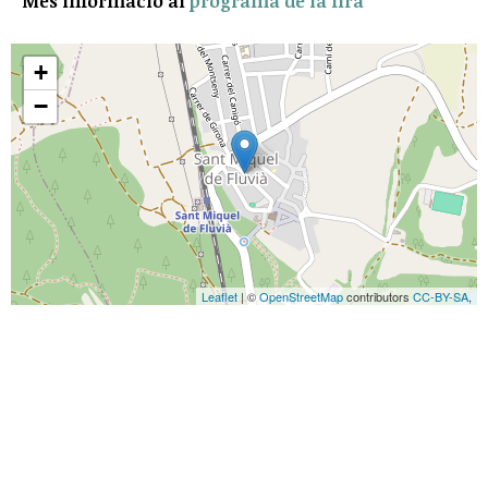
Més informació al
programa de la fira
+
−
Leaflet
| ©
OpenStreetMap
contributors
CC-BY-SA
,