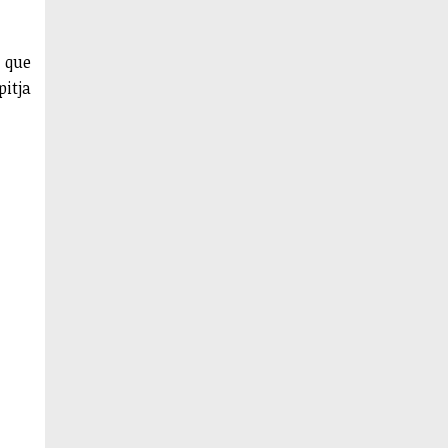
s que
pitja