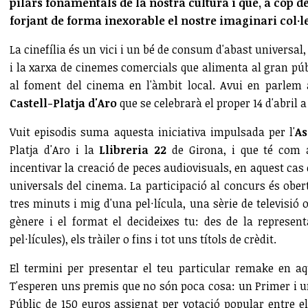
pilars fonamentals de la nostra cultura i que, a cop d
forjant de forma inexorable el nostre imaginari col·le
La cinefília és un vici i un bé de consum d'abast universal
i la xarxa de cinemes comercials que alimenta al gran públ
al foment del cinema en l'àmbit local. Avui en parlem 
Castell-Platja d'Aro
que se celebrarà el proper 14 d'abril a
Vuit episodis suma aquesta iniciativa impulsada per l'
As
Platja d'Aro i la
Llibreria 22
de Girona, i que té com a
incentivar la creació de peces audiovisuals, en aquest cas
universals del cinema. La participació al concurs és ober
tres minuts i mig d'una pel·lícula, una sèrie de televisió 
gènere i el format el decideixes tu: des de la represent
pel·lícules), els tràiler o fins i tot uns títols de crèdit.
El termini per presentar el teu particular remake en a
T'esperen uns premis que no són poca cosa: un Primer i u
Públic de 150 euros assignat per votació popular entre el