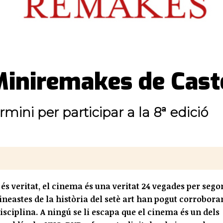
Miniremakes de Caste
rmini per participar a la 8ª edició
és veritat, el cinema és una veritat 24 vegades per sego
ineastes de la història del setè art han pogut corroborar
sciplina. A ningú se li escapa que el cinema és un dels