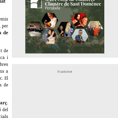
nat
remis
, per
s
de
nt de
ca i
obres
ons a
c. El
ja de
arç
.
 del
cials