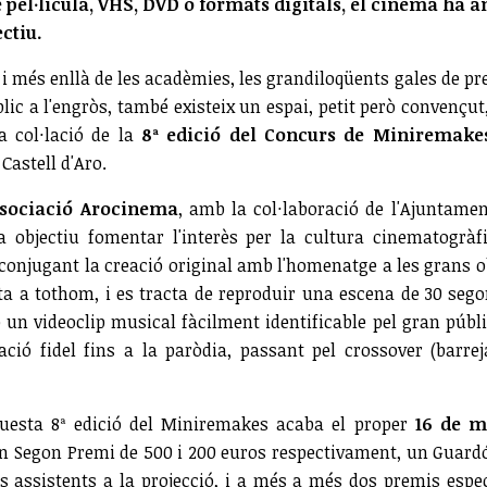
e pel·lícula, VHS, DVD o formats digitals, el cinema ha a
ctiu.
, i més enllà de les acadèmies, les grandiloqüents gales de p
ic a l'engròs, també existeix un espai, petit però convençut
a col·lació de la
8ª edició del Concurs de Miniremake
 Castell d'Aro.
sociació Arocinema
, amb la col·laboració de l'Ajuntame
 objectiu fomentar l'interès per la cultura cinematogràfi
 conjugant la creació original amb l'homenatge a les grans 
ta a tothom, i es tracta de reproduir una escena de 30 seg
o un videoclip musical fàcilment identificable pel gran públi
ació fidel fins a la paròdia, passant pel crossover (barre
questa 8ª edició del Miniremakes acaba el proper
16 de m
n Segon Premi de 500 i 200 euros respectivament, un Guardó
s assistents a la projecció, i a més a més dos premis espe