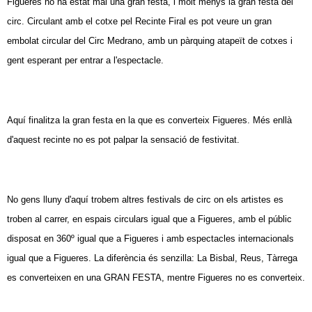
Figueres no ha estat mai una gran festa, i molt menys la gran festa del
circ. Circulant amb el cotxe pel Recinte Firal es pot veure un gran
embolat circular del Circ Medrano, amb un pàrquing atapeït de cotxes i
gent esperant per entrar a l'espectacle.
Aquí finalitza la gran festa en la que es converteix Figueres. Més enllà
d'aquest recinte no es pot palpar la sensació de festivitat.
No gens lluny d'aquí trobem altres festivals de circ on els artistes es
troben al carrer, en espais circulars igual que a Figueres, amb el públic
disposat en 360º igual que a Figueres i amb espectacles internacionals
igual que a Figueres. La diferència és senzilla: La Bisbal, Reus, Tàrrega
es converteixen en una GRAN FESTA, mentre Figueres no es converteix.