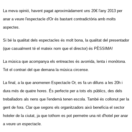
La meva opinió, havent pagat aproximàdament uns 20€ l'any 2013 per
anar a veure l'espectacle d'Or és bastant contradictòria amb molts
aspectes.
Si bé la qualitat dels espectacles és molt bona, la qualitat del presentador
(que casualment té el mateix nom que el director) és PÈSSIMA!
La música que acompanya els entreactes és avorrida, lenta i monòtona.
Tot el contrari del que demana la música circense.
La final, a la que anomenen Espectacle Or, es fa un dilluns a les 20h i
dura més de quatre hores. És perfecte per a tots els públics, des dels
treballadors als nens que l'endemà tenen escola. També és collonut per la
gent de fora. Clar que segons els organitzadors això beneficia el sector
hoteler de la ciutat, ja que tothom es pot permetre una nit d'hotel per anar
a veure un espectacle.