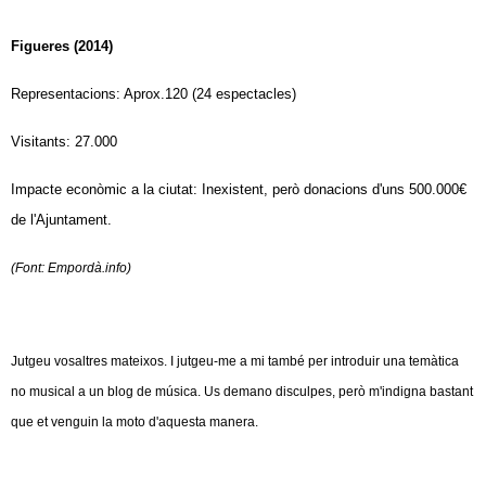
Figueres (2014)
Representacions: Aprox.120 (24 espectacles)
Visitants: 27.000
Impacte econòmic a la ciutat: Inexistent, però donacions d'uns 500.000€
de l'Ajuntament.
(Font: Empordà.info)
Jutgeu vosaltres mateixos. I jutgeu-me a mi també per introduir una temàtica
no musical a un blog de música. Us demano disculpes, però m'indigna bastant
que et venguin la moto d'aquesta manera.