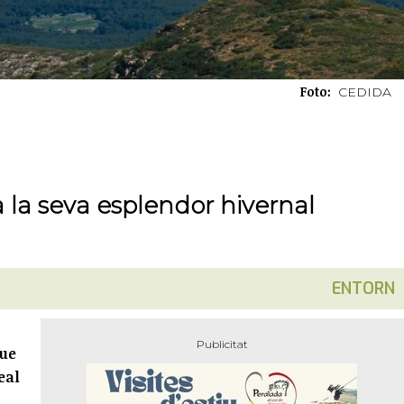
Foto:
CEDIDA
a la seva esplendor hivernal
ENTORN
que
eal