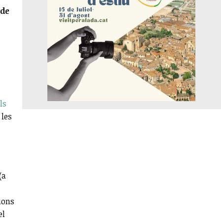
 de
ls
 les
(a
cions
el