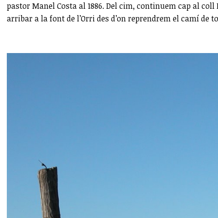
pastor Manel Costa al 1886. Del cim, continuem cap al coll
arribar a la font de l’Orri des d’on reprendrem el camí de t