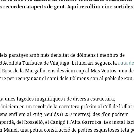
 recorden atapeïts de gent. Aquí recollim cinc sortides
 dels paratges amb més densitat de dòlmens i menhirs de
collida Turística de Vilajuïga. L’itinerari segueix la
ruta de
 del Bosc de la Margalla, ens desviem cap al Mas Ventós, una de
ere per reenganxar el camí dels Dòlmens cap al poble de Pau.
a unes fagedes magnífiques i de diversa estructura,
l’iniciem en un revolt de la carretera pròxim al Coll de l’Ullat 
à ens enfilem al Puig Neulós (1.257 metres), des d’on podrem
pordà, del Rosselló, el Canigó i l’Alta Garrotxa. Les instal·la
n Manel, una petita construcció de pedres esquistoses feta p