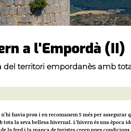
ern a l'Empordà (II)
a del territori empordanès amb tot
o n'hi havia prou i en recomanem 5 més per assegurar 
 tota la seva bellesa hivernal. L’hivern és una època id
 de la fred i la manca de turistes creen unes condicions