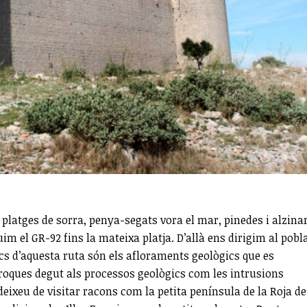
platges de sorra, penya-segats vora el mar, pinedes i alzinar
uim el GR-92 fins la mateixa platja. D’allà ens dirigim al pobl
stics d’aquesta ruta són els afloraments geològics que es
 roques degut als processos geològics com les intrusions
eixeu de visitar racons com la petita península de la Roja de