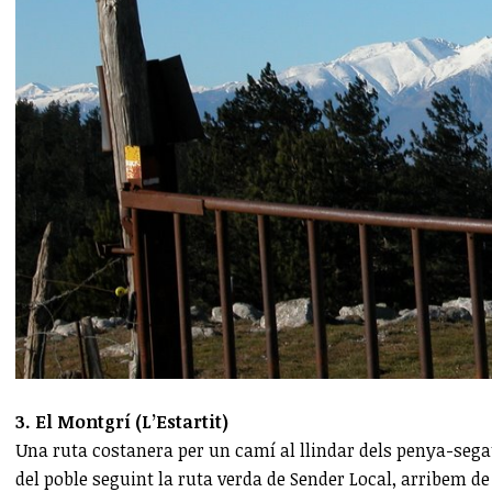
3. El Montgrí (L’Estartit)
Una ruta costanera per un camí al llindar dels penya-segats 
del poble seguint la ruta verda de Sender Local, arribem de