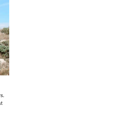
s.
at