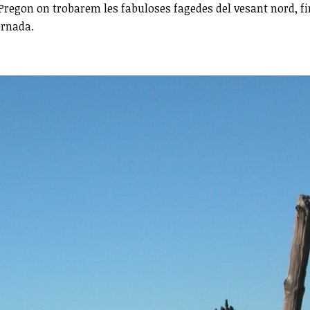
 Pregon on trobarem les fabuloses fagedes del vesant nord, f
ornada.