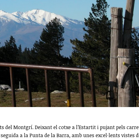
del Montgrí. Deixant el cotxe a l’Estartit i pujant pels carre
 seguida a la Punta de la Barra, amb unes excel·lents vistes d