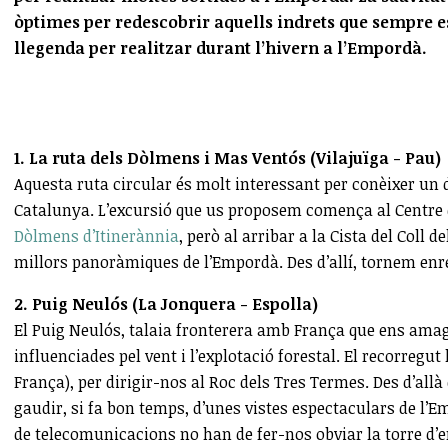
òptimes per redescobrir aquells indrets que sempre es
llegenda per realitzar durant l’hivern a l’Empordà.
1. La ruta dels Dòlmens i Mas Ventós (Vilajuïga - Pau)
Aquesta ruta circular és molt interessant per conèixer un
Catalunya. L’excursió que us proposem comença al Centre d’A
Dòlmens d’Itinerànnia
, però al arribar a la Cista del Coll
millors panoràmiques de l’Empordà. Des d’allí, tornem enr
2. Puig Neulós (La Jonquera - Espolla)
El Puig Neulós, talaia fronterera amb França que ens amag
influenciades pel vent i l’explotació forestal. El recorregut 
França), per dirigir-nos al Roc dels Tres Termes. Des d’all
gaudir, si fa bon temps, d’unes vistes espectaculars de l’Em
de telecomunicacions no han de fer-nos obviar la torre d’e