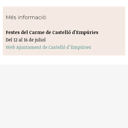
Més informació:
Festes del Carme de Castelló d'Empúries
Del 12 al 16 de juliol
Web Ajuntament de Castelló d''Empúries
També et pot interessar
Allau musical a
Els 5