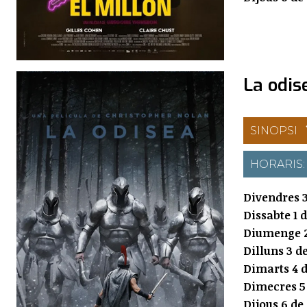
La odis
SINOPSI
HORARIS
Divendres 3
Dissabte 1 
Diumenge 2
Dilluns 3 d
Dimarts 4 d
Dimecres 5
Dijous 6 de