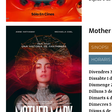
Mother
SINOPSI
HORARIS
Divendres 3
Dissabte 1 
Diumenge 2
Dilluns 3 d
Dimarts 4 d
Dimecres 5
Dijous 6 de