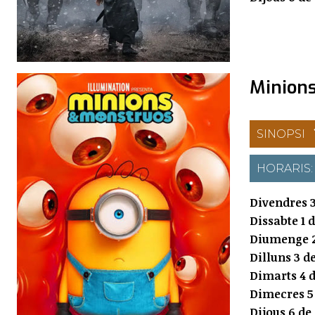
Minion
SINOPSI
HORARIS
Divendres 3
Dissabte 1 
Diumenge 2
Dilluns 3 d
Dimarts 4 d
Dimecres 5
Dijous 6 de