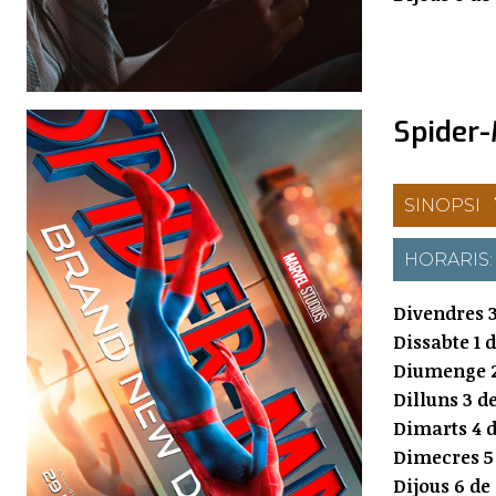
Spider
SINOPSI
HORARIS
Divendres 3
Dissabte 1 
Diumenge 2
Dilluns 3 d
Dimarts 4 d
Dimecres 5
Dijous 6 de