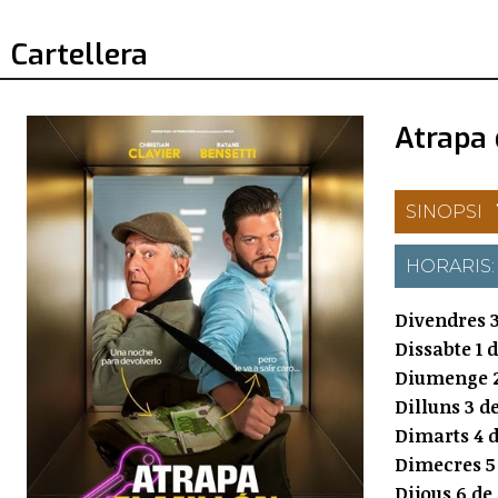
Cartellera
Atrapa 
SINOPSI
HORARIS
Divendres 3
Dissabte 1 
Diumenge 2
Dilluns 3 d
Dimarts 4 d
Dimecres 5
Dijous 6 de