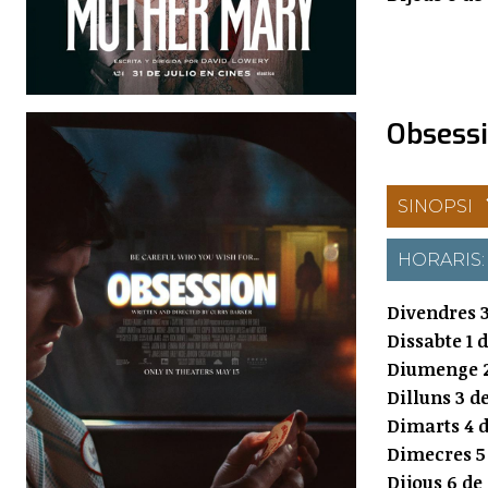
Obsess
SINOPSI
HORARIS
Divendres 3
Dissabte 1 
Diumenge 2
Dilluns 3 d
Dimarts 4 d
Dimecres 5
Dijous 6 de