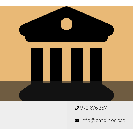
972 676 357
info@catcines.cat