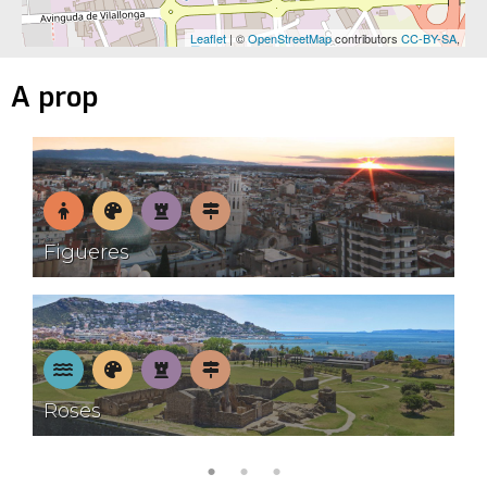
Leaflet
| ©
OpenStreetMap
contributors
CC-BY-SA
,
A prop
En
Museus
Patrimoni
Pobles
Figueres
família
amb
encant
A
Museus
Patrimoni
Pobles
Roses
la
amb
platja
encant