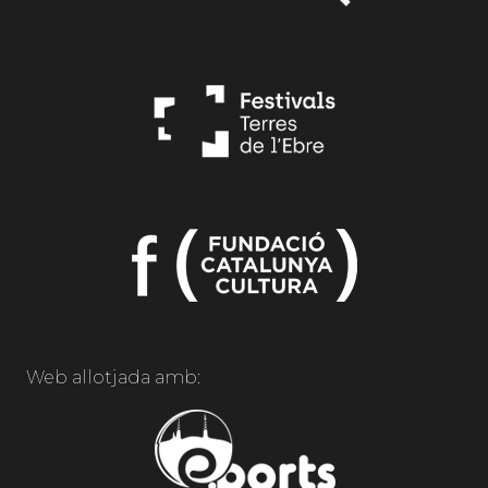
Web allotjada amb: