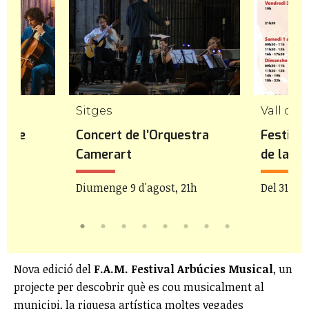
Sitges
Vall de l
et de
Concert de l’Orquestra
Festival
Camerart
de la Va
Diumenge 9 d'agost, 21h
Del 31 de 
Nova edició del
F.A.M. Festival Arbúcies Musical
, un
projecte per descobrir què es cou musicalment al
municipi, la riquesa artística moltes vegades