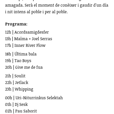
amagada. Serà el moment de conèixer i gaudir d'un día
i nit intens al poble i per al poble.
Programa:
12h | Acordsamigdesfer
13h | Maïma + Joel Serras
17h | Inner River Flow
18h | Última bala
19h | Tao Boys
20h | Give me de fua
21h | Soulit
22h | Jetlack
23h | Whipping
00h | Uri-Niturrinkus Selektah
01h | Dj Sesk
02h | Pau Saborit