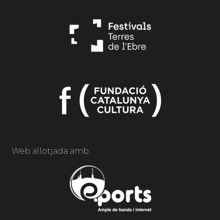
Web allotjada amb: