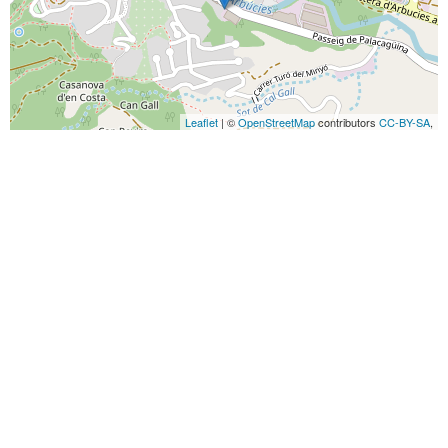
Leaflet
| ©
OpenStreetMap
contributors
CC-BY-SA
,