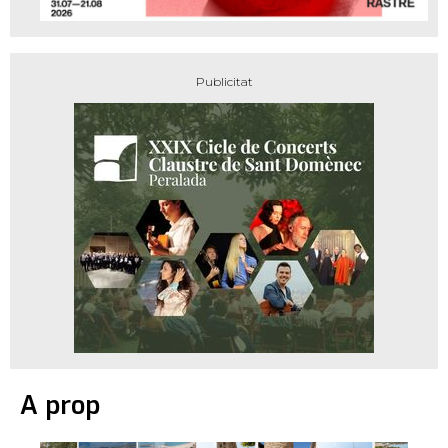
A prop