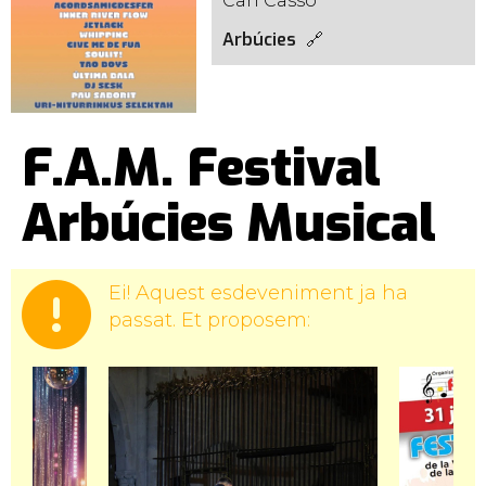
Can Cassó
Arbúcies
F.A.M. Festival
Arbúcies Musical
Ei! Aquest esdeveniment ja ha
passat. Et proposem: