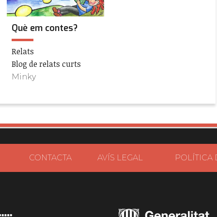
Què em contes?
Relats
Blog de relats curts
Minky
CONTACTA
AVÍS LEGAL
POLÍTICA 