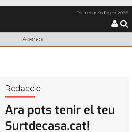
Diumenge
9 d’agost 2026
Agenda
Redacció
Ara pots tenir el teu
Surtdecasa.cat!