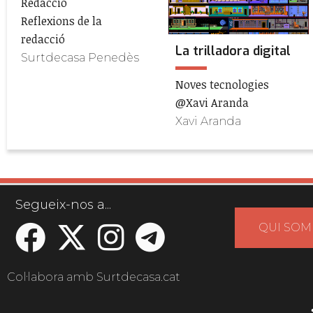
Redacció
Reflexions de la
redacció
La trilladora digital
Surtdecasa Penedès
Noves tecnologies
@Xavi Aranda
Xavi Aranda
Segueix-nos a...
QUI SOM
Col·labora amb Surtdecasa.cat