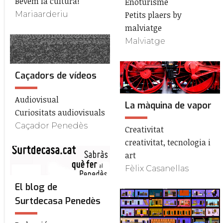
Bevem la cultura!
Enoturisme
Mariaarderiu
Petits plaers by
malviatge
Malviatge
Caçadors de vídeos
Audiovisual
La màquina de vapor
Curiositats audiovisuals
Caçador Penedès
Creativitat
creativitat, tecnologia i
art
Fèlix Casanellas
El blog de
Surtdecasa Penedès