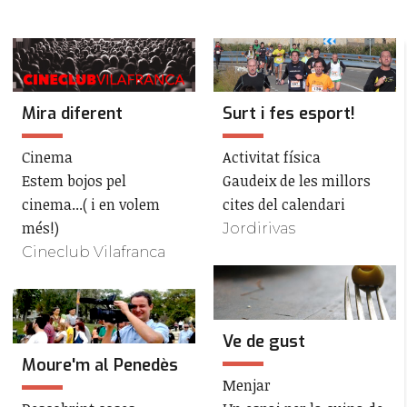
Mira diferent
Surt i fes esport!
Cinema
Activitat física
Estem bojos pel
Gaudeix de les millors
cinema...( i en volem
cites del calendari
més!)
Jordirivas
Cineclub Vilafranca
Ve de gust
Moure'm al Penedès
Menjar