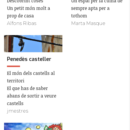
Descobrint coses
Un espai per la cuina de
Un petit món molt a
sempre apta per a
prop de casa
tothom
Alfons Ribas
Marta Masque
Penedès casteller
El món dels castells al
territori
El que has de saber
abans de sortir a veure
castells
jmestres