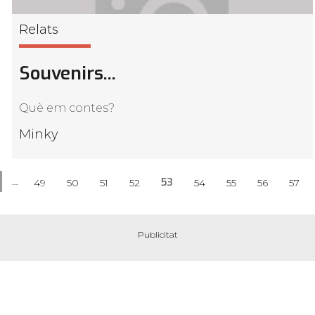
Relats
Souvenirs...
Què em contes?
Minky
…
53
49
50
51
52
54
55
56
57