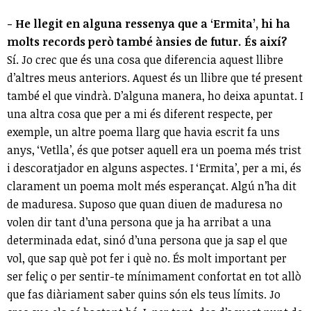
- He llegit en alguna ressenya que a ‘Ermita’, hi ha
molts records però també ànsies de futur. És així?
Sí. Jo crec que és una cosa que diferencia aquest llibre
d’altres meus anteriors. Aquest és un llibre que té present
també el que vindrà. D’alguna manera, ho deixa apuntat. I
una altra cosa que per a mi és diferent respecte, per
exemple, un altre poema llarg que havia escrit fa uns
anys, ‘Vetlla’, és que potser aquell era un poema més trist
i descoratjador en alguns aspectes. I ‘Ermita’, per a mi, és
clarament un poema molt més esperançat. Algú n’ha dit
de maduresa. Suposo que quan diuen de maduresa no
volen dir tant d’una persona que ja ha arribat a una
determinada edat, sinó d’una persona que ja sap el que
vol, que sap què pot fer i què no. És molt important per
ser feliç o per sentir-te mínimament confortat en tot allò
que fas diàriament saber quins són els teus límits. Jo