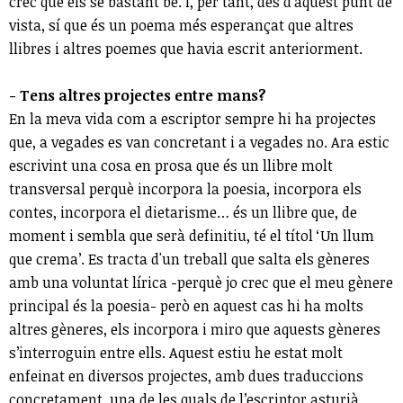
crec que els sé bastant bé. I, per tant, des d’aquest punt de
vista, sí que és un poema més esperançat que altres
llibres i altres poemes que havia escrit anteriorment.
- Tens altres projectes entre mans?
En la meva vida com a escriptor sempre hi ha projectes
que, a vegades es van concretant i a vegades no. Ara estic
escrivint una cosa en prosa que és un llibre molt
transversal perquè incorpora la poesia, incorpora els
contes, incorpora el dietarisme… és un llibre que, de
moment i sembla que serà definitiu, té el títol ‘Un llum
que crema’. Es tracta d'un treball que salta els gèneres
amb una voluntat lírica -perquè jo crec que el meu gènere
principal és la poesia- però en aquest cas hi ha molts
altres gèneres, els incorpora i miro que aquests gèneres
s’interroguin entre ells. Aquest estiu he estat molt
enfeinat en diversos projectes, amb dues traduccions
concretament, una de les quals de l’escriptor asturià