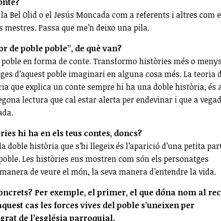
conte?
 la Bel Olid o el Jesús Moncada com a referents i altres com e
 mestres. Passa que me’n deixo una pila.
nor de poble poble”, de què van?
n poble en forma de conte. Transformo històries més o meny
es d’aquest poble imaginari en alguna cosa més. La teoria 
ria que explica un conte sempre hi ha una doble història, és 
egona lectura que cal estar alerta per endevinar i que a vega
ada.
ries hi ha en els teus contes, doncs?
a doble història que s’hi llegeix és l’aparició d’una petita par
 poble. Les històries ens mostren com són els personatges
a manera de veure el món, la seva manera d’entendre la vida.
oncrets? Per exemple, el primer, el que dóna nom al rec
quest cas les forces vives del poble s’uneixen per
grat de l’església parroquial.