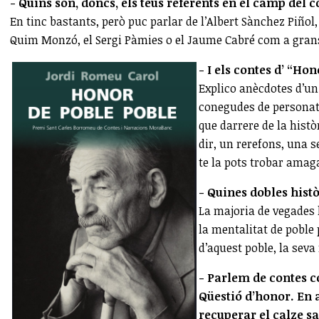
- Quins són, doncs, els teus referents en el camp del 
En tinc bastants, però puc parlar de l’Albert Sànchez Piñol,
Quim Monzó, el Sergi Pàmies o el Jaume Cabré com a grans
- I els contes d’ “Ho
Explico anècdotes d’u
conegudes de personatg
que darrere de la histò
dir, un rerefons, una s
te la pots trobar amag
- Quines dobles histò
La majoria de vegades l
la mentalitat de poble
d’aquest poble, la sev
- Parlem de contes c
Qüestió d’honor. En a
recuperar el calze sa