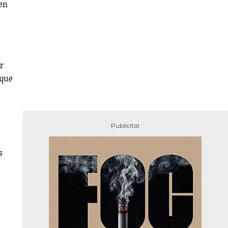
men
r
 que
s