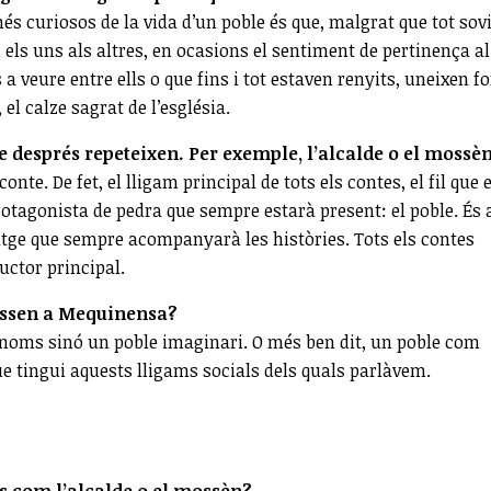
és curiosos de la vida d’un poble és que, malgrat que tot sov
 els uns als altres, en ocasions el sentiment de pertinença al
 a veure entre ells o que fins i tot estaven renyits, uneixen f
el calze sagrat de l’església.
 després repeteixen. Per exemple, l’alcalde o el mossèn
te. De fet, el lligam principal de tots els contes, el fil que e
rotagonista de pedra que sempre estarà present: el poble. És 
atge que sempre acompanyarà les històries. Tots els contes
ductor principal.
passen a Mequinensa?
gnoms sinó un poble imaginari. O més ben dit, un poble com
que tingui aquests lligams socials dels quals parlàvem.
es com l’alcalde o el mossèn?