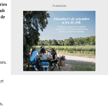
ries
amb
 de
meu.
art
s,