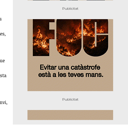
s
es,
que
esta
nvi,