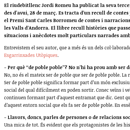
El riudebitllenc Jordi Romeu ha publicat la seva tercer
des d'avui, 28 de març. Es tracta d’un recull de contes
el Premi Sant Carles Borromeu de contes i narracions, 
les Valls d’Andorra. El llibre recull històries que pas
situacions i anècdotes molt particulars narrades am
Entrevistem el seu autor, que a més és un dels col·laborad
Esgarrinxades Utòpiques
.
- Per què “de poble poble”? No n’hi ha prou amb ser d
No, no és el mateix ser de poble que ser de poble poble. La
Ser de poble poble significa formar part d’un món exclusi
social del qual difícilment en poden sortir. Conec veïns i 
continuen formant part d’aquest entramat que dic. Gent que
d’aquest entorn social que els fa ser de poble poble. En es
- Llavors, doncs, parles de persones o de relacions so
Una mica de tot. És evident que els protagonistes de les hi