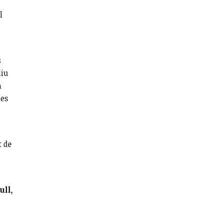
l
s
diu
a
des
t de
ull,