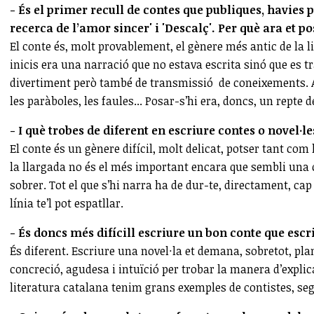
- És el primer recull de contes que publiques, havies p
recerca de l’amor sincer' i 'Descalç'. Per què ara et po
El conte és, molt provablement, el gènere més antic de la l
inicis era una narració que no estava escrita sinó que es 
divertiment però també de transmissió de coneixements. A 
les paràboles, les faules... Posar-s’hi era, doncs, un repte 
- I què trobes de diferent en escriure contes o novel·le
El conte és un gènere difícil, molt delicat, potser tant com
la llargada no és el més important encara que sembli una c
sobrer. Tot el que s’hi narra ha de dur-te, directament, cap a
línia te’l pot espatllar.
- És doncs més difícill escriure un bon conte que escr
És diferent. Escriure una novel·la et demana, sobretot, pla
concreció, agudesa i intuïció per trobar la manera d’explica
literatura catalana tenim grans exemples de contistes, seg