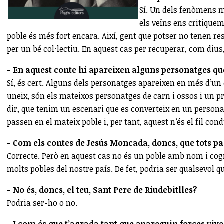
Sí. Un dels fenòmens m
els veïns ens critiquem
poble és més fort encara. Així, gent que potser no tenen res
per un bé col·lectiu. En aquest cas per recuperar, com dius, 
- En aquest conte hi apareixen alguns personatges que
Sí, és cert. Alguns dels personatges apareixen en més d’un con
uneix, són els mateixos personatges de carn i ossos i un p
dir, que tenim un escenari que es converteix en un person
passen en el mateix poble i, per tant, aquest n’és el fil con
- Com els contes de Jesús Moncada, doncs, que tots 
Correcte. Però en aquest cas no és un poble amb nom i co
molts pobles del nostre país. De fet, podria ser qualsevol 
- No és, doncs, el teu, Sant Pere de Riudebitlles?
Podria ser-ho o no.
- I com és que t’agrada tant que apareguin forces viv