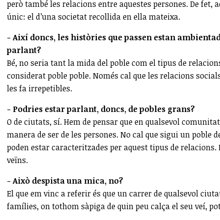
però també les relacions entre aquestes persones. De fet, a
únic: el d’una societat recollida en ella mateixa.
- Així doncs, les històries que passen estan ambienta
parlant?
Bé, no seria tant la mida del poble com el tipus de relacion
considerat poble poble. Només cal que les relacions socia
les fa irrepetibles.
- Podries estar parlant, doncs, de pobles grans?
O de ciutats, sí. Hem de pensar que en qualsevol comunitat
manera de ser de les persones. No cal que sigui un poble d
poden estar caracteritzades per aquest tipus de relacions.
veïns.
- Això despista una mica, no?
El que em vinc a referir és que un carrer de qualsevol ciut
famílies, on tothom sàpiga de quin peu calça el seu veí, po