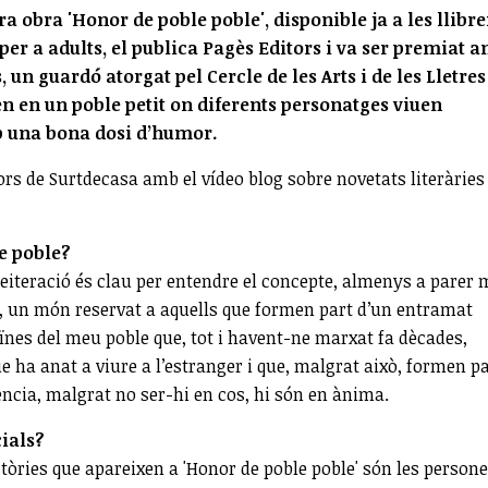
a obra 'Honor de poble poble', disponible ja a les llibre
 per a adults, el publica Pagès Editors i va ser premiat 
un guardó atorgat pel Cercle de les Arts i de les Lletres
sen en un poble petit on diferents personatges viuen
b una bona dosi d’humor.
ors de Surtdecasa amb el vídeo blog sobre novetats literàries
e poble?
 reiteració és clau per entendre el concepte, almenys a parer 
u, un món reservat a aquells que formen part d’un entramat
veïnes del meu poble que, tot i havent-ne marxat fa dècades,
 ha anat a viure a l’estranger i que, malgrat això, formen p
sència, malgrat no ser-hi en cos, hi són en ànima.
cials?
stòries que apareixen a 'Honor de poble poble' són les persone