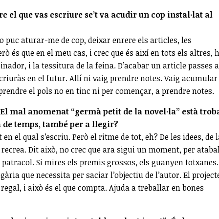
 el que vas escriure se’t va acudir un cop instal·lat al
o puc aturar-me de cop, deixar enrere els articles, les
erò és que en el meu cas, i crec que és així en tots els altres, 
inador, i la tessitura de la feina. D’acabar un article passes a
criuràs en el futur. Allí ni vaig prendre notes. Vaig acumular
prendre el pols no en tinc ni per començar, a prendre notes.
. El mal anomenat “germà petit de la novel·la” està trob
a de temps, també per a llegir?
en el qual s’escriu. Però el ritme de tot, eh? De les idees, de 
t recrea. Dit això, no crec que ara sigui un moment, per atabal
l patracol. Si mires els premis grossos, els guanyen totxanes.
rgària que necessita per saciar l’objectiu de l’autor. El project
regal, i això és el que compta. Ajuda a treballar en bones