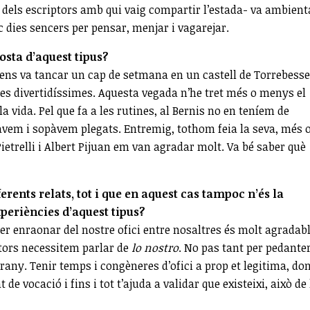
un dels escriptors amb qui vaig compartir l’estada- va ambient
nc dies sencers per pensar, menjar i vagarejar.
osta d’aquest tipus?
 ens va tancar un cap de setmana en un castell de Torrebesse
rses divertidíssimes. Aquesta vegada n’he tret més o menys el
a vida. Pel que fa a les rutines, al Bernis no en teníem de
vem i sopàvem plegats. Entremig, tothom feia la seva, més 
etrelli i Albert Pijuan em van agradar molt. Va bé saber què
erents relats, tot i que en aquest cas tampoc n’és la
xperiències d’aquest tipus?
er enraonar del nostre ofici entre nosaltres és molt agradabl
ptors necessitem parlar de
lo nostro
. No pas tant per pedanter
trany. Tenir temps i congèneres d’ofici a prop et legitima, do
 de vocació i fins i tot t’ajuda a validar que existeixi, això de 