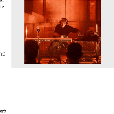
de
ns
Però