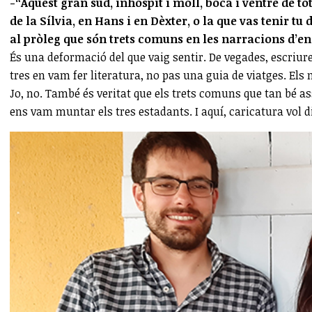
-“Aquest gran sud, inhòspit i moll, boca i ventre de tot
de la Sílvia, en Hans i en Dèxter, o la que vas tenir t
al pròleg que són trets comuns en les narracions d’en
És una deformació del que vaig sentir. De vegades, escriure 
tres en vam fer literatura, no pas una guia de viatges. El
Jo, no. També és veritat que els trets comuns que tan bé a
ens vam muntar els tres estadants. I aquí, caricatura vol 