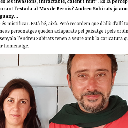
es les invasions, intractable, calent i mut”. És la perce
u durant l’estada al Mas de Bernis? Andreu Subirats ja an
guany...
és mistificar. Està bé, això. Però recordem que d’allò d’allí t
s meus personatges queden aclaparats pel paisatge i pels oriü
ssenyala l’Andreu Subirats tenen a veure amb la caricatura q
dir homenatge.