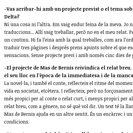
-Vas arribar-hi amb un projecte previst o el tema sobre
Delta?
Ni una cosa ni l’altra. Em vaig endur feina de la meva. Jo n
traduccions... Allí vaig treballar, però no en el meu relat. P
un continu. Hi fa l’eina amb la qual treballes, com ara l’ord
traduir tres pàgines i després prens apunts sobre el que es
sensacions. Sense projecte previ i amb només cinc dies de 
-El projecte de Mas de Bernis reivindica el relat breu
el seu lloc en l’època de la immediatesa i de la manc
La novel·la, i també el conte, reflecteix el ritme del moment 
vida en societat, etcètera. I reflecteix, però no forçosamen
més propici per al conte o relat curt, i menys propici per a
relat breu, com a gènere, no sé què vol dir. Un text té la lla
Mas de Bernis ajuda en un altre sentit. És un encàrrec i un 
condicions.