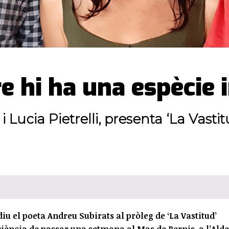
e hi ha una espècie 
cia Pietrelli, presenta ‘La Vastitud’
diu el poeta Andreu Subirats al pròleg de ‘La Vastitud’
eriència de passar una setmana al Mas de Bernis, a l’Alde