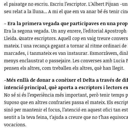
el paisatge no escriu. Escriu l’escriptor. L’Albert Pijuan -
seu relat a la lluna... A mi el que em va anar bé és tenir ci
- Era la primera vegada que participaves en una prop
Era la segona vegada. Un any enrere, l’editorial Apostroph
Lleida. Quatre escriptors. Aquell cop en vaig treure conve
mateix. I una recança gegant a tornar al ritme ordinari de l
marcades, i tanmateix es van instaurar. Esmorzàvem, dinà
menys enclaustrat o passejaire. Les converses amb Lucia Pi
pensen els altres, com treballen els altres, què han llegit.
-Més enllà de donar a conèixer el Delta a través de dif
intenció principal, què aporta a escriptors i lectors e
No sé si és l’experiència més important, però tenir temps p
Suposo que en altres confraries passa el mateix. Els escri
sinó per mantenir el focus, l’atenció en aquest ofici tan es
sentit a la teva feina, t’ajuda a creure que no t’has equivocat
vocacions.