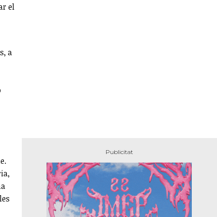
ar el
s, a
o
e.
ia,
na
les