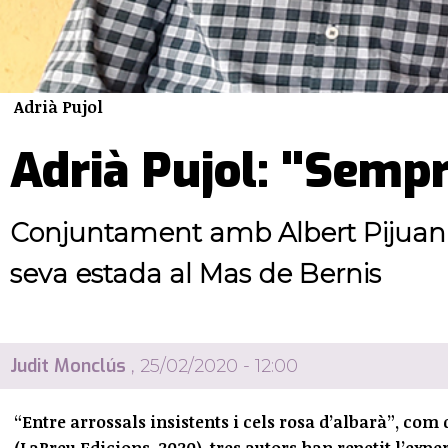
Adrià Pujol
Adrià Pujol: "Sempr
Conjuntament amb Albert Pijuan i Lu
seva estada al Mas de Bernis
Judit Monclús
, 25/02/2020 - 12:00
“Entre arrossals insistents i cels rosa d’albarà”, com 
(LaBreu Edicions, 2020), tres autors han repetit l’exp