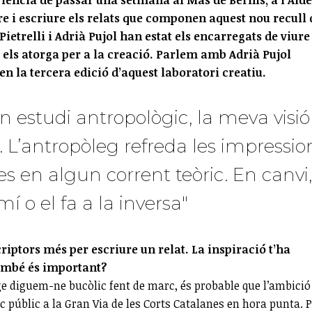
bre i escriure els relats que componen aquest nou recull 
 Pietrelli i Adrià Pujol han estat els encarregats de viure
 els atorga per a la creació. Parlem amb Adrià Pujol
 en la tercera edició d’aquest laboratori creatiu.
n estudi antropològic, la meva visió
 L’antropòleg refreda les impressio
les en algun corrent teòric. En canvi,
í o el fa a la inversa"
ptors més per escriure un relat. La inspiració t’ha
també és important?
tge diguem-ne bucòlic fent de marc, és probable que l’ambició
 públic a la Gran Via de les Corts Catalanes en hora punta. 