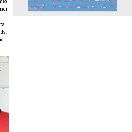
pció
unci
ots
nds.
ue