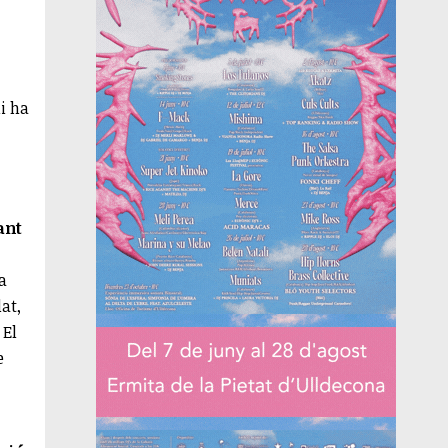
hi ha
ant
la
at,
 El
e