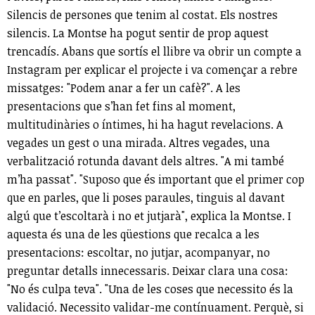
Silencis de persones que tenim al costat. Els nostres
silencis. La Montse ha pogut sentir de prop aquest
trencadís. Abans que sortís el llibre va obrir un compte a
Instagram per explicar el projecte i va començar a rebre
missatges: "Podem anar a fer un cafè?". A les
presentacions que s’han fet fins al moment,
multitudinàries o íntimes, hi ha hagut revelacions. A
vegades un gest o una mirada. Altres vegades, una
verbalització rotunda davant dels altres. "A mi també
m’ha passat". "Suposo que és important que el primer cop
que en parles, que li poses paraules, tinguis al davant
algú que t’escoltarà i no et jutjarà", explica la Montse. I
aquesta és una de les qüestions que recalca a les
presentacions: escoltar, no jutjar, acompanyar, no
preguntar detalls innecessaris. Deixar clara una cosa:
"No és culpa teva". "Una de les coses que necessito és la
validació. Necessito validar-me contínuament. Perquè, si