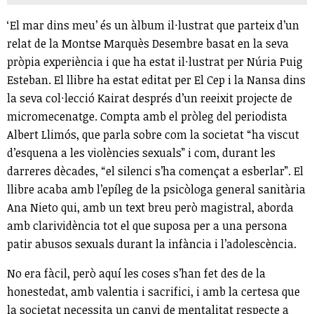
‘El mar dins meu’ és un àlbum il·lustrat que parteix d’un
relat de la Montse Marquès Desembre basat en la seva
pròpia experiència i que ha estat il·lustrat per Núria Puig
Esteban. El llibre ha estat editat per El Cep i la Nansa dins
la seva col·lecció Kairat després d’un reeixit projecte de
micromecenatge. Compta amb el pròleg del periodista
Albert Llimós, que parla sobre com la societat “ha viscut
d’esquena a les violències sexuals” i com, durant les
darreres dècades, “el silenci s’ha començat a esberlar”. El
llibre acaba amb l’epíleg de la psicòloga general sanitària
Ana Nieto qui, amb un text breu però magistral, aborda
amb clarividència tot el que suposa per a una persona
patir abusos sexuals durant la infància i l’adolescència.
No era fàcil, però aquí les coses s’han fet des de la
honestedat, amb valentia i sacrifici, i amb la certesa que
la societat necessita un canvi de mentalitat respecte a