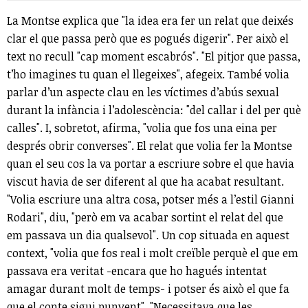
La Montse explica que "la idea era fer un relat que deixés
clar el que passa però que es pogués digerir". Per això el
text no recull "cap moment escabrós". "El pitjor que passa,
t’ho imagines tu quan el llegeixes", afegeix. També volia
parlar d’un aspecte clau en les víctimes d’abús sexual
durant la infància i l’adolescència: "del callar i del per què
calles". I, sobretot, afirma, "volia que fos una eina per
després obrir converses". El relat que volia fer la Montse
quan el seu cos la va portar a escriure sobre el que havia
viscut havia de ser diferent al que ha acabat resultant.
"Volia escriure una altra cosa, potser més a l’estil Gianni
Rodari", diu, "però em va acabar sortint el relat del que
em passava un dia qualsevol". Un cop situada en aquest
context, "volia que fos real i molt creïble perquè el que em
passava era veritat -encara que ho hagués intentat
amagar durant molt de temps- i potser és això el que fa
que el conte sigui punyent". "Necessitava que les