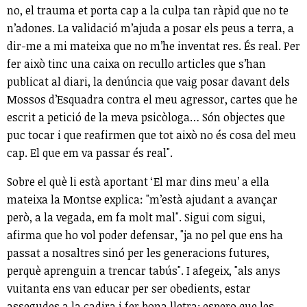
no, el trauma et porta cap a la culpa tan ràpid que no te
n’adones. La validació m’ajuda a posar els peus a terra, a
dir-me a mi mateixa que no m’he inventat res. És real. Per
fer això tinc una caixa on recullo articles que s’han
publicat al diari, la denúncia que vaig posar davant dels
Mossos d’Esquadra contra el meu agressor, cartes que he
escrit a petició de la meva psicòloga… Són objectes que
puc tocar i que reafirmen que tot això no és cosa del meu
cap. El que em va passar és real".
Sobre el què li està aportant ‘El mar dins meu’ a ella
mateixa la Montse explica: "m’està ajudant a avançar
però, a la vegada, em fa molt mal". Sigui com sigui,
afirma que ho vol poder defensar, "ja no pel que ens ha
passat a nosaltres sinó per les generacions futures,
perquè aprenguin a trencar tabús". I afegeix, "als anys
vuitanta ens van educar per ser obedients, estar
assegudes a la cadira i fer bona lletra; espero que les