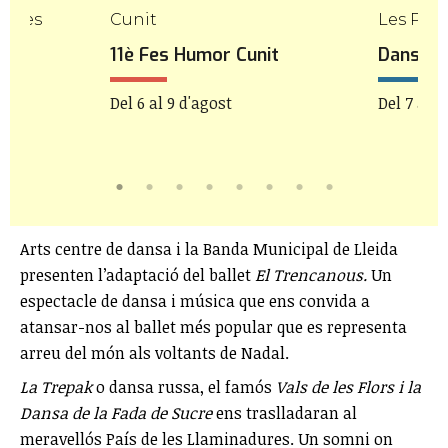
onges
Cunit
Les Pile
11è Fes Humor Cunit
Danseu 
Del 6 al 9 d'agost
Del 7 al 9
Arts centre de dansa i la Banda Municipal de Lleida
presenten l’adaptació del ballet
El Trencanous.
Un
espectacle de dansa i música que ens convida a
atansar-nos al ballet més popular que es representa
arreu del món als voltants de Nadal.
La Trepak
o dansa russa, el famós
Vals de les Flors i la
Dansa de la Fada de Sucre
ens traslladaran al
meravellós País de les Llaminadures. Un somni on