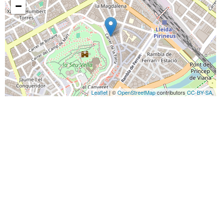
−
Leaflet
| ©
OpenStreetMap
contributors
CC-BY-SA
,