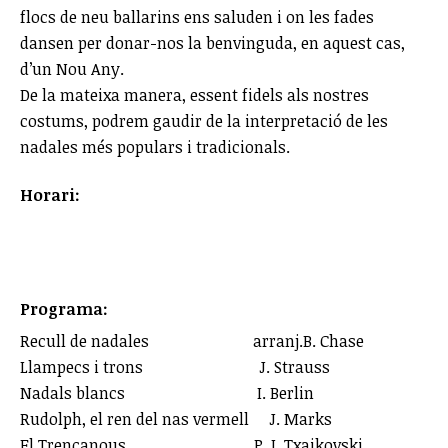
flocs de neu ballarins ens saluden i on les fades
dansen per donar-nos la benvinguda, en aquest cas,
d’un Nou Any.
De la mateixa manera, essent fidels als nostres
costums, podrem gaudir de la interpretació de les
nadales més populars i tradicionals.
Horari:
Programa:
Recull de nadales arranj.B. Chase
Llampecs i trons J. Strauss
Nadals blancs I. Berlin
Rudolph, el ren del nas vermell J. Marks
El Trencanous P. I. Txaikovski