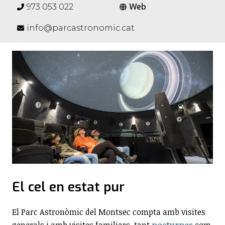
Web
973 053 022
info@parcastronomic.cat
El cel en estat pur
El Parc Astronòmic del Montsec compta amb visites
generals i amb visites familiars, tant
nocturnes
com