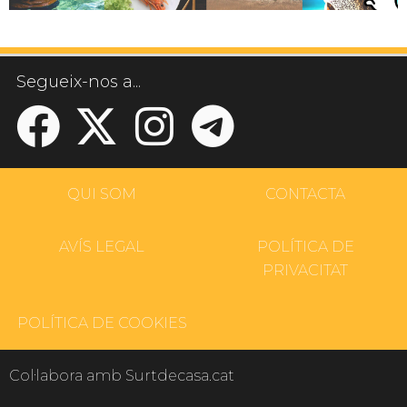
Segueix-nos a...
QUI SOM
CONTACTA
AVÍS LEGAL
POLÍTICA DE
PRIVACITAT
POLÍTICA DE COOKIES
Col·labora amb Surtdecasa.cat