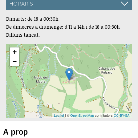
HORARIS
Dimarts: de 18 a 00:30h
De dimecres a diumenge: d’11 a 14h i de 18 a 00:30h
Dilluns tancat.
+
−
Leaflet
| ©
OpenStreetMap
contributors
CC-BY-SA
,
A prop