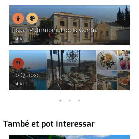
En
Museus
Espai Patrimonial de la Central
família
Talarn
On
Lo Quiosc
menjar
Talarn
També et pot interessar