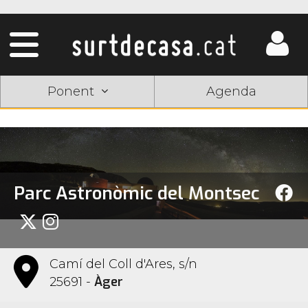
Ponent
Agenda
Parc Astronòmic del Montsec
Camí del Coll d'Ares, s/n
Àger
25691 -