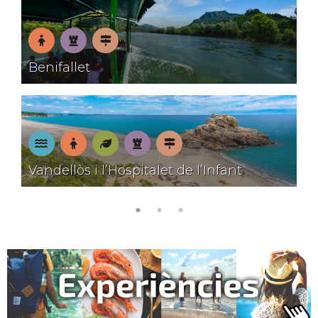
En
Patrimoni
Pobles
Benifallet
família
amb
encant
A
En
Natura
Patrimoni
Pobles
Vandellòs i l’Hospitalet de l’Infant
la
família
amb
platja
encant