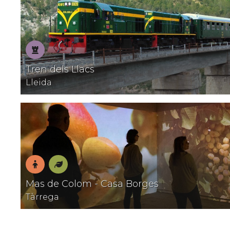
Patrimoni
Tren dels Llacs
Lleida
En
Natura
Mas de Colom - Casa Borges
família
Tàrrega