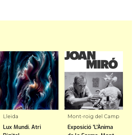
Lleida
Mont-roig del Camp
L
Lux Mundi. Atri
Exposició 'L'Ànima
E