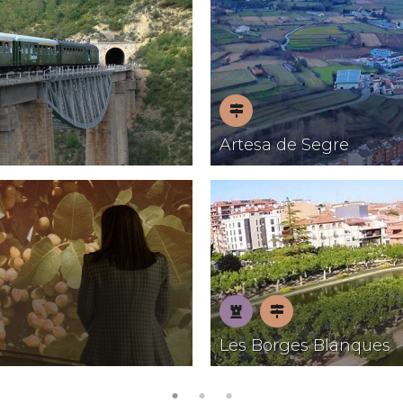
Pobles
Artesa de Segre
amb
encant
Patrimoni
Pobles
Les Borges Blanques
amb
encant