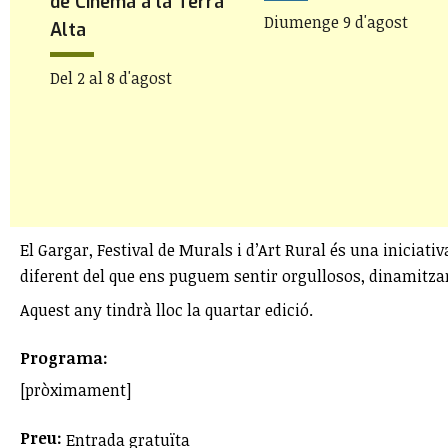
i
de Cinema a la Terra
Diumenge 9 d'agost
Alta
Del 2 al 8 d'agost
El Gargar, Festival de Murals i d’Art Rural és una iniciati
diferent del que ens puguem sentir orgullosos, dinamitzan
Aquest any tindrà lloc la quartar edició.
Programa:
[pròximament]
Preu:
Entrada gratuïta