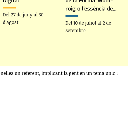
Digital
de la Forma. Mont-
d
roig o l'essència de...
c
Del 27 de juny al 30
m
d'agost
Del 10 de juliol al 2 de
setembre
D
s
Penelles un referent, implicant la gent en un tema únic i