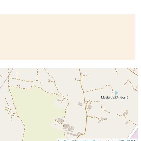
Leaflet
| ©
OpenStreetMap
contributors
CC-BY-SA
,