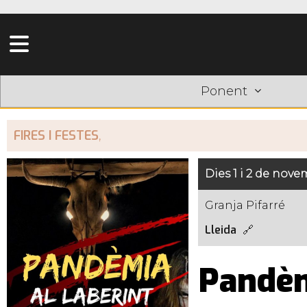
Ponent
FIRES I FESTES
,
Dies 1 i 2 de nov
Granja Pifarré
Lleida
Pandèmi