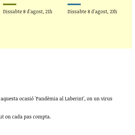
D
Dissabte 8 d'agost, 21h
Dissabte 8 d'agost, 23h
n aquesta ocasió 'Pandèmia al Laberint', on un virus
gut on cada pas compta.