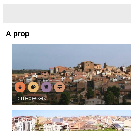
A prop
En
Museus
Patrimoni
Pobles
Torrebesses
família
amb
encant