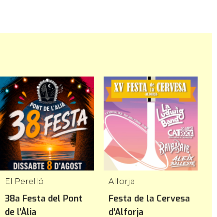
El Perelló
Alforja
38a Festa del Pont
Festa de la Cervesa
F
de l’Àlia
d'Alforja