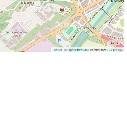
Leaflet
| ©
OpenStreetMap
contributors
CC-BY-SA
,