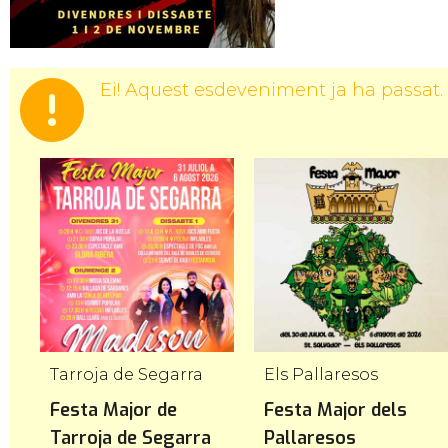
Ei! Aquest esdeveniment ja ha passat.
Tarroja de Segarra
Els Pallaresos
l
Festa Major de
Festa Major dels
Tarroja de Segarra
Pallaresos