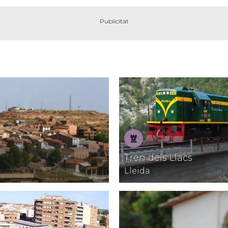
Patrimoni
Tren dels Llacs
Lleida