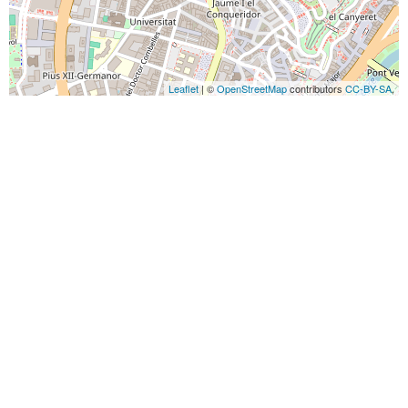
Leaflet
| ©
OpenStreetMap
contributors
CC-BY-SA
,