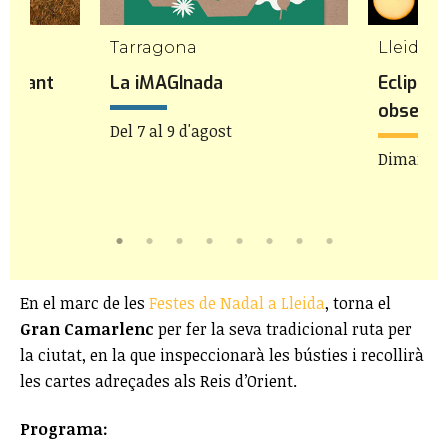
Tarragona
Lleida
de Sant
La iMAGInada
Eclipsis
observa
Del 7 al 9 d'agost
e
Dimarts 1
En el marc de les
Festes de Nadal a Lleida
, torna el
Gran Camarlenc
per fer la seva tradicional ruta per
la ciutat, en la que inspeccionarà les bústies i recollirà
les cartes adreçades als Reis d’Orient.
Programa: