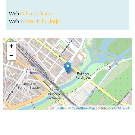
Web
Cultura Lleida
Web
Teatre de la Llotja
+
−
Leaflet
| ©
OpenStreetMap
contributors
CC-BY-SA
,