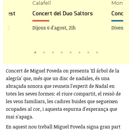
mp
Calafell
Mont-ro
icFest
Concert del Duo Saltors
Concert 
agost
Dijous 6 d'agost, 21h
Divendres
Concert de Miguel Poveda on presenta 'El árbol de la
alegría' que, més que un disc de nadales, és una
abraçada sonora que reuneix l'esperit de Nadal en
totes les seves formes: el riure compartit, el ressò de
les veus familiars, les cadires buides que segueixen
ocupades al cor, i aquesta espurna d'esperança que
mai s'apaga.
En aquest nou treball Miguel Poveda signa gran part