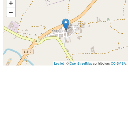
+
−
Leaflet
| ©
OpenStreetMap
contributors
CC-BY-SA
,