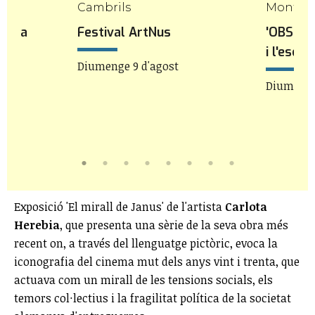
mp
Cambrils
Mont-ro
de la
Festival ArtNus
'OBSESS
o
i l'escu
Diumenge 9 d'agost
Diumenge 
Exposició 'El mirall de Janus' de l'artista
Carlota
Herebia
, que presenta una sèrie de la seva obra més
recent on, a través del llenguatge pictòric, evoca la
iconografia del cinema mut dels anys vint i trenta, que
actuava com un mirall de les tensions socials, els
temors col·lectius i la fragilitat política de la societat