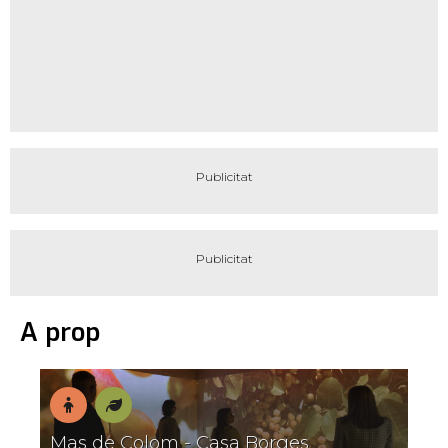
A prop
En
Natura
Mas de Colom - Casa Borges