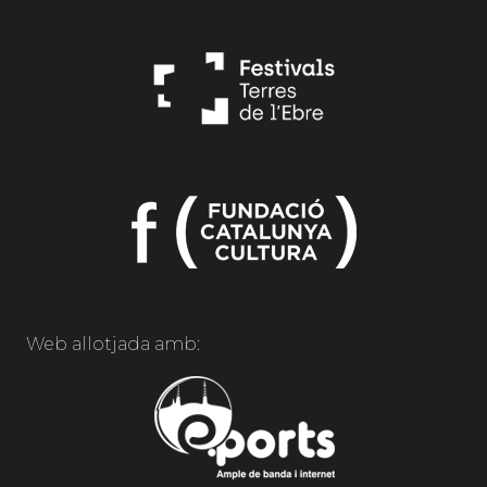
Web allotjada amb: