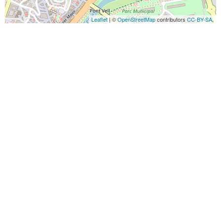
Leaflet
| ©
OpenStreetMap
contributors
CC-BY-SA
,