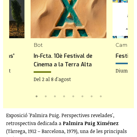
Bot
Cambril
l mas'
In-Fcta. 10è Festival de
Festiva
Cinema a la Terra Alta
'agost
Diumenge
Del 2 al 8 d'agost
Exposició 'Palmira Puig. Perspectives revelades',
retrospectiva dedicada a
Palmira Puig Ximénez
(Tàrrega, 1912 – Barcelona, 1979), una de les principals