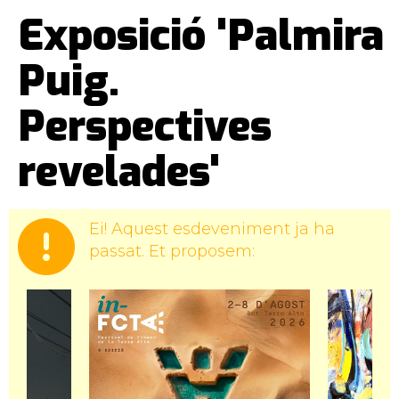
Exposició 'Palmira
Puig.
Perspectives
revelades'
Ei! Aquest esdeveniment ja ha
passat. Et proposem: