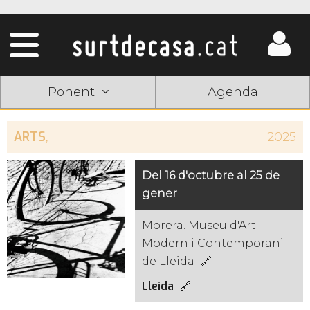
Ponent
Agenda
ARTS
,
2025
Del 16 d'octubre al 25 de
gener
Morera. Museu d'Art
Modern i Contemporani
de Lleida
Lleida