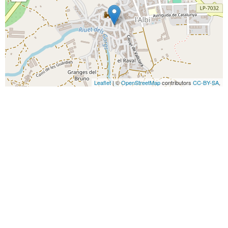
Leaflet
| ©
OpenStreetMap
contributors
CC-BY-SA
,