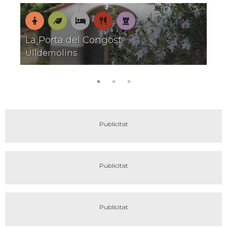
encant
En
Natura
On
On
Patrimoni
La Porta del Congost
família
dormir
menjar
Ulldemolins