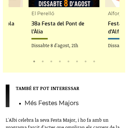
El Perelló
Alforja
ençola
38a Festa del Pont de
Festa d
l’Àlia
d'Alforj
Dissabte 8 d'agost, 21h
Dissabte 
TAMBÉ ET POT INTERESSAR
Més Festes Majors
L'Albi celebra la seva Festa Major, i ho fa amb un
programa farcit d'actes que ompliran els carrers de la