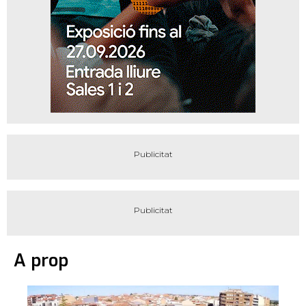
A prop