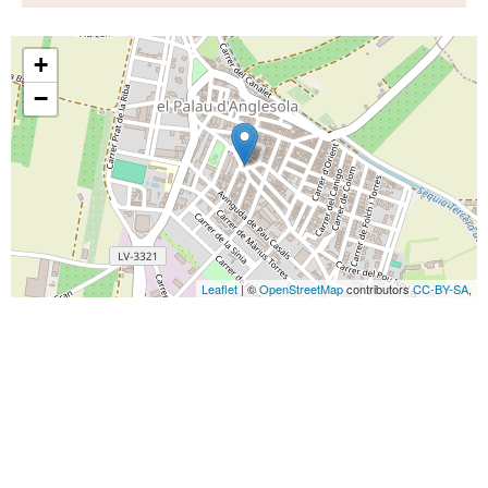
+
−
Leaflet
| ©
OpenStreetMap
contributors
CC-BY-SA
,