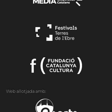
Web allotjada amb: