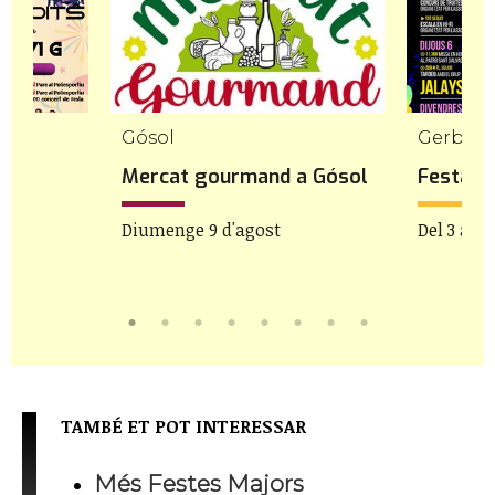
Gósol
Gerb
Mercat gourmand a Gósol
Festa M
Diumenge 9 d'agost
Del 3 al 9
TAMBÉ ET POT INTERESSAR
Més Festes Majors